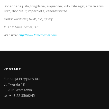
Donec pede justo, fringilla vel, aliquet nec, vulputate eget, arcu. In enim
justo, rhoncus ut, imperdiet a, venenatis vitae.
Skills:
WordPress, HTML, CSS, jQuery
Client:
FameThemes, LLC
Website:
http://www.famethemes.com
KONTAKT
Fundacja Przyjazny Kraj
ul. Twarda 18
00-105 Warszawa
tel. +48 22 3506245