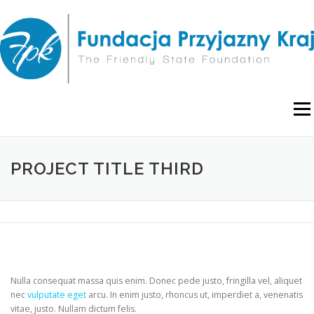
Przejdź
do
treści
Menu
O NAS
WYDARZENIA
RAPORTY I ANALIZY
PROJECT TITLE THIRD
PUBLIKACJE
BLOG
POLITYKA PRYWATNOŚCI
Nulla consequat massa quis enim. Donec pede justo, fringilla vel, aliquet
nec
vulputate eget
arcu. In enim justo, rhoncus ut, imperdiet a, venenatis
vitae, justo. Nullam dictum felis.