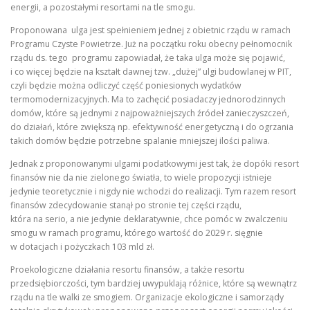
energii, a pozostałymi resortami na tle smogu.
Proponowana ulga jest spełnieniem jednej z obietnic rządu w ramach
Programu Czyste Powietrze. Już na początku roku obecny pełnomocnik
rządu ds. tego programu zapowiadał, że taka ulga może się pojawić,
i co więcej będzie na kształt dawnej tzw. „dużej” ulgi budowlanej w PIT,
czyli będzie można odliczyć część poniesionych wydatków
termomodernizacyjnych. Ma to zachęcić posiadaczy jednorodzinnych
domów, które są jednymi z najpoważniejszych źródeł zanieczyszczeń,
do działań, które zwiększą np. efektywność energetyczną i do ogrzania
takich domów będzie potrzebne spalanie mniejszej ilości paliwa.
Jednak z proponowanymi ulgami podatkowymi jest tak, że dopóki resort
finansów nie da nie zielonego światła, to wiele propozycji istnieje
jedynie teoretycznie i nigdy nie wchodzi do realizacji. Tym razem resort
finansów zdecydowanie stanął po stronie tej części rządu,
która na serio, a nie jedynie deklaratywnie, chce pomóc w zwalczeniu
smogu w ramach programu, którego wartość do 2029 r. sięgnie
w dotacjach i pożyczkach 103 mld zł.
Proekologiczne działania resortu finansów, a także resortu
przedsiębiorczości, tym bardziej uwypuklają różnice, które są wewnątrz
rządu na tle walki ze smogiem. Organizacje ekologiczne i samorządy