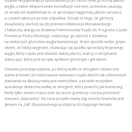
totalnie skrytykowały proponowane przez resort energii normy jakości
węgla, a także eksperesowe konsultacje nad nimi, ponieważ uważają,
że wcale nie wyeliminuje to ze sprzedaży najgorszej jakości surowca,
a czasem także po prostu odpadów. Doszło to tego, że górniczy
związkowcy zwrócili się do premiera Mateusza Morawieckiego
z faktyczną skargą na działania Pełnomocnika Rządu ds. Programu Czyste
Powietrze Piotra Woźnego, oskarżając go wprost o działania
na niekorzyść górnictwa węgla kamiennego. W ten sposób widać gołym
okiem, że lobby węglowe, obawiając się spadku sprzedaży krajowego
węgla, który często jest właśnie słabej jakości, walczy o utrzymanie
status quo, które jest na rękę spółkom górniczym i górnikom.
Otwarte pozostaje pytanie, po której walki ze smogiem ostatecznie
stanie premier, bo tolerowanie wewnątrz rządu dwóch tak odmiennych
stanowisk na dłuższą metę jest niemożliwe, a przede wszystkim
sparaliżuje skuteczną walkę ze smogiem, który powróci jak bumerang
kiedy tylko znowu rozpocznie się sezon grzewczy i zaczną pracować
masowo „kopciuchy”. Na razie projekt nowej ulgi resortu finansów jest
głosem na „tak” dla poważnego podejścia do trującego tematu.