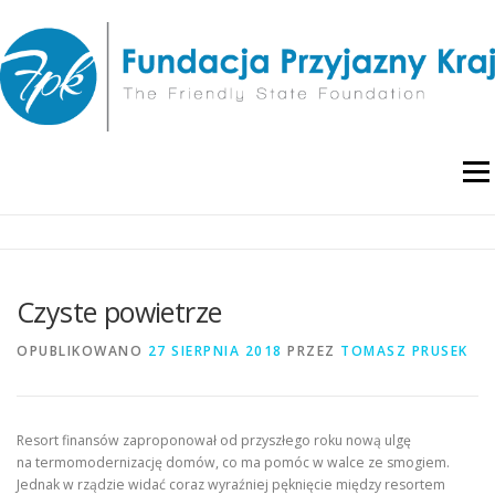
Przejdź
do
treści
Menu
O NAS
WYDARZENIA
RAPORTY I ANALIZY
Czyste powietrze
PUBLIKACJE
BLOG
POLITYKA PRYWATNOŚCI
OPUBLIKOWANO
27 SIERPNIA 2018
PRZEZ
TOMASZ PRUSEK
Resort finansów zaproponował od przyszłego roku nową ulgę
na termomodernizację domów, co ma pomóc w walce ze smogiem.
Jednak w rządzie widać coraz wyraźniej pęknięcie między resortem