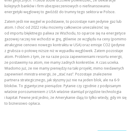
energetycznych. Trzeba sobie uczciwie powiedzieć, że deklaracje
kolejnych banków i firm ubezpieczeniowych o niefinansowaniu
energetyki węglowej to gwóźdź do trumny tego sektora w Polsce.
Zatem jeśli nie węgiel w podstawie, to pozostaje nam jedynie gaz lub
atom. I choć od 2022 roku możemy całkowicie uniezależnić się
od importu błękitnego paliwa ze Wschodu, to oparcie się na energetyce
gazowej raczej nie wchodzi w grę, głównie ze względu na ceny (pomimo
atrakcyjnie cenowo nowego kontraktu w USA) oraz emisje CO2 (jedynie
z grubsza o połowę niższe niż w wypadku węglówek. Zatem pozostaje
atom. Problem z tym, że na razie poza zapewnieniami resortu energii,
że postawimy na atom, nie mamy żadnych konkretów. A czas ucieka.
Wiadomo już, że nie mamy pieniędzy na taki projekt, mimo niedawnych
zapewnień ministra energii, że „stać nas”. Pozostaje znalezienie
partnera strategicznego, jak słyszmy już nie na jeden blok, ale na 6-9
bloków. To gigantyczne pieniądze. Pytanie czy zgodnie z podpisanym
właśnie porozumieniem z USA właśnie stamtąd przyjdzie technologia
i kapitał. Pewne jest jedno, że Amerykanie dają to tylko wtedy, gdy im się
to biznesowo opłaca.