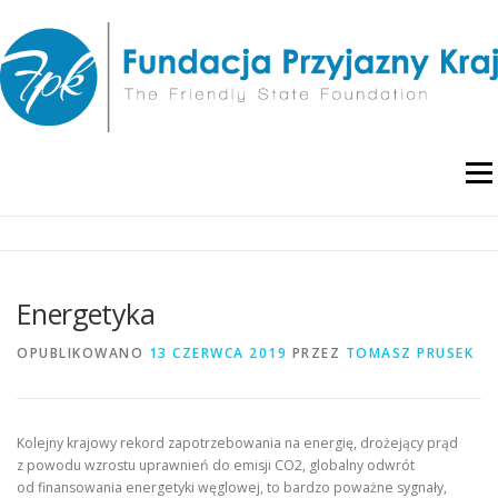
Przejdź
do
treści
Menu
O NAS
WYDARZENIA
RAPORTY I ANALIZY
Energetyka
PUBLIKACJE
BLOG
POLITYKA PRYWATNOŚCI
OPUBLIKOWANO
13 CZERWCA 2019
PRZEZ
TOMASZ PRUSEK
Kolejny krajowy rekord zapotrzebowania na energię, drożejący prąd
z powodu wzrostu uprawnień do emisji CO2, globalny odwrót
od finansowania energetyki węglowej, to bardzo poważne sygnały,