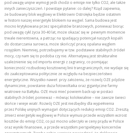
pod uwagę unijne wymogi jeśli chodzi o emisje nie tylko CO2, ale także
innych zanieczyszczeń. I powstaje pytanie: co dalej? Rząd zapewnia,
że budowany blok węglowy w Elektrowni Ostrołęka będzie ostatnim
w historii naszej energetyki blokiem na węgiel. Sama budowa jest
mocno krytykowana przez specjalistów branżowych, ponieważ biorąc
pod uwagę cykl życia 30-40 lat, może okazać się w pewnym momencie
trwale nierentowna, a patrząc na spadający potencjał naszych kopalń
do dostarczania surowca, może skończyć pracę opalana węglem
rosyjskim. Niemniej, potrzebujemy w tzw. podstawie stabilnych źródeł
mocy, czy nam się to podoba czy nie. Alternatywą jest strukturalne
uzależnienie się od importu energii z zagranicy, co pomijając
konieczność rozbudowy kosztownej linii transgranicznych, nie wydaje się
do zaakceptowania politycznie ze względu na bezpieczeństwo
energetyczne. Wszystko nawet przy założeniu, że rozwój OZE pójdzie
dynamicznie, powstanie duża fotowoltaika oraz gigantyczne farmy
wiatrowe na Bałtyku. OZE musi mieć powiem back-up w postaci
stabilnych źródeł, ponieważ – mówiąc kolokwialnie – nie zawsze świeci
słońce i wieje wiatr. Rozwój OZE jest niezbędny dla wypełnienia
przez Polskę unijnych wymagań dotyczących redukcji emisji CO2. Zresztą
zmierz energetyki węglowej w Polsce wymusi przede wszystkim wzrost
kosztów do emisji CO2, co już mocno uderzyło w ceny prądu w Polsce
oraz wyniki finansowe, a przede wszystkim perspektywy koncernów