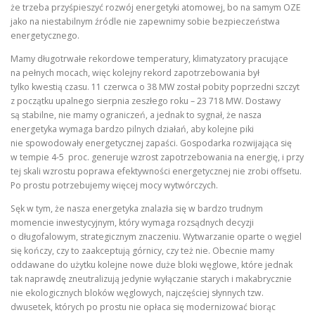
że trzeba przyśpieszyć rozwój energetyki atomowej, bo na samym OZE
jako na niestabilnym źródle nie zapewnimy sobie bezpieczeństwa
energetycznego.
Mamy długotrwałe rekordowe temperatury, klimatyzatory pracujące
na pełnych mocach, więc kolejny rekord zapotrzebowania był
tylko kwestią czasu. 11 czerwca o 38 MW został pobity poprzedni szczyt
z początku upalnego sierpnia zeszłego roku – 23 718 MW. Dostawy
są stabilne, nie mamy ograniczeń, a jednak to sygnał, że nasza
energetyka wymaga bardzo pilnych działań, aby kolejne piki
nie spowodowały energetycznej zapaści. Gospodarka rozwijająca się
w tempie 4-5 proc. generuje wzrost zapotrzebowania na energię, i przy
tej skali wzrostu poprawa efektywności energetycznej nie zrobi offsetu.
Po prostu potrzebujemy więcej mocy wytwórczych.
Sęk w tym, że nasza energetyka znalazła się w bardzo trudnym
momencie inwestycyjnym, który wymaga rozsądnych decyzji
o długofalowym, strategicznym znaczeniu. Wytwarzanie oparte o węgiel
się kończy, czy to zaakceptują górnicy, czy też nie. Obecnie mamy
oddawane do użytku kolejne nowe duże bloki węglowe, które jednak
tak naprawdę zneutralizują jedynie wyłączanie starych i makabrycznie
nie ekologicznych bloków węglowych, najczęściej słynnych tzw.
dwusetek, których po prostu nie opłaca się modernizować biorąc