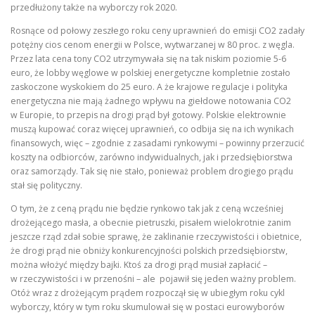
przedłużony także na wyborczy rok 2020.
Rosnące od połowy zeszłego roku ceny uprawnień do emisji CO2 zadały
potężny cios cenom energii w Polsce, wytwarzanej w 80 proc. z węgla.
Przez lata cena tony CO2 utrzymywała się na tak niskim poziomie 5-6
euro, że lobby węglowe w polskiej energetyczne kompletnie zostało
zaskoczone wyskokiem do 25 euro. A że krajowe regulacje i polityka
energetyczna nie mają żadnego wpływu na giełdowe notowania CO2
w Europie, to przepis na drogi prąd był gotowy. Polskie elektrownie
muszą kupować coraz więcej uprawnień, co odbija się na ich wynikach
finansowych, więc – zgodnie z zasadami rynkowymi – powinny przerzucić
koszty na odbiorców, zarówno indywidualnych, jak i przedsiębiorstwa
oraz samorządy. Tak się nie stało, ponieważ problem drogiego prądu
stał się polityczny.
O tym, że z ceną prądu nie będzie rynkowo tak jak z ceną wcześniej
drożejącego masła, a obecnie pietruszki, pisałem wielokrotnie zanim
jeszcze rząd zdał sobie sprawę, że zaklinanie rzeczywistości i obietnice,
że drogi prąd nie obniży konkurencyjności polskich przedsiębiorstw,
można włożyć między bajki. Ktoś za drogi prąd musiał zapłacić –
w rzeczywistości i w przenośni – ale pojawił się jeden ważny problem.
Otóż wraz z drożejącym prądem rozpoczął się w ubiegłym roku cykl
wyborczy, który w tym roku skumulował się w postaci eurowyborów