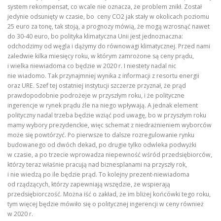
system rekompensat, co wcale nie oznacza, że problem znikł. Został
jedynie odsunięty w czasie, bo ceny CO2 jak stały w okolicach poziomu
25 euro za tonę, tak stoją, a prognozy mówią, że mogą wzrosnąć nawet
do 30-40 euro, bo polityka klimatyczna Unii jest jednoznaczna:
odchodzimy od węgla i dążymy do równowagi klimatycznej. Przed nami
zaledwie kilka miesięcy roku, w którym zamrożone są ceny prądu,
i wielka niewiadoma co będzie w 2020 r. I niestety nadal nic
nie wiadomo. Tak przynajmniej wynika z informacji z resortu energii
oraz URE. Szef tej ostatniej instytucji szczerze przyznał, że prąd
prawdopodobnie podrożeje w przyszłym roku, i że polityczne
ingerencje w rynek prądu źle na niego wpływają. A jednak element
polityczny nadal trzeba będzie wziąć pod uwagę, bo w przyszłym roku
mamy wybory prezydenckie, więc schemat z niedrażnieniem wyborców
może się powtórzyć. Po pierwsze to dalsze rozregulowanie rynku
budowanego od dwóch dekad, po drugie tylko odwleka podwyżki
w czasie, a po trzecie wprowadza niepewność wśród przedsiębiorców,
którzy teraz właśnie pracują nad biznesplanami na przyszły rok,
i nie wiedzą po ile będzie prąd. To kolejny prezent-niewiadoma
od rządzących, którzy zapewniają wszędzie, że wspierają
przedsiębiorczość. Można iść o zakład, że im bliżej końcówki tego roku,
tym więcej będzie mówiło się o politycznej ingerencji w ceny również
w 2020 r.