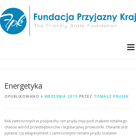
Przejdź
do
treści
Menu
O NAS
WYDARZENIA
RAPORTY I ANALIZY
Energetyka
PUBLIKACJE
BLOG
POLITYKA PRYWATNOŚCI
OPUBLIKOWANO
6 WRZEŚNIA 2019
PRZEZ
TOMASZ PRUSEK
Rok zamrożonych w pośpiechu cen prądu mija pod znakiem totalnego
chaosu wśród przedsiębiorców i legislacyjnej prowizorki. Otwarte jest
pytanie czy eksperyment z zamrożonymi cenami prądu zostanie