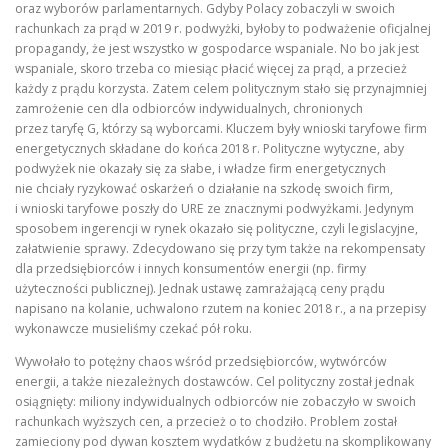
oraz wyborów parlamentarnych. Gdyby Polacy zobaczyli w swoich
rachunkach za prąd w 2019 r. podwyżki, byłoby to podważenie oficjalnej
propagandy, że jest wszystko w gospodarce wspaniale. No bo jak jest
wspaniale, skoro trzeba co miesiąc płacić więcej za prąd, a przecież
każdy z prądu korzysta. Zatem celem politycznym stało się przynajmniej
zamrożenie cen dla odbiorców indywidualnych, chronionych
przez taryfę G, którzy są wyborcami. Kluczem były wnioski taryfowe firm
energetycznych składane do końca 2018 r. Polityczne wytyczne, aby
podwyżek nie okazały się za słabe, i władze firm energetycznych
nie chciały ryzykować oskarżeń o działanie na szkodę swoich firm,
i wnioski taryfowe poszły do URE ze znacznymi podwyżkami. Jedynym
sposobem ingerencji w rynek okazało się polityczne, czyli legislacyjne,
załatwienie sprawy. Zdecydowano się przy tym także na rekompensaty
dla przedsiębiorców i innych konsumentów energii (np. firmy
użyteczności publicznej). Jednak ustawę zamrażającą ceny prądu
napisano na kolanie, uchwalono rzutem na koniec 2018 r., a na przepisy
wykonawcze musieliśmy czekać pół roku.
Wywołało to potężny chaos wśród przedsiębiorców, wytwórców
energii, a także niezależnych dostawców. Cel polityczny został jednak
osiągnięty: miliony indywidualnych odbiorców nie zobaczyło w swoich
rachunkach wyższych cen, a przecież o to chodziło. Problem został
zamieciony pod dywan kosztem wydatków z budżetu na skomplikowany