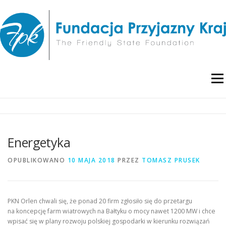
Przejdź
do
treści
Menu
O NAS
WYDARZENIA
RAPORTY I ANALIZY
Energetyka
PUBLIKACJE
BLOG
POLITYKA PRYWATNOŚCI
OPUBLIKOWANO
10 MAJA 2018
PRZEZ
TOMASZ PRUSEK
PKN Orlen chwali się, że ponad 20 firm zgłosiło się do przetargu
na koncepcję farm wiatrowych na Bałtyku o mocy nawet 1200 MW i chce
wpisać się w plany rozwoju polskiej gospodarki w kierunku rozwiązań