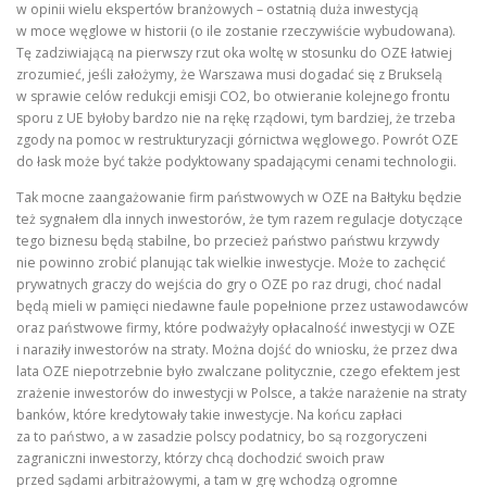
w opinii wielu ekspertów branżowych – ostatnią duża inwestycją
w moce węglowe w historii (o ile zostanie rzeczywiście wybudowana).
Tę zadziwiającą na pierwszy rzut oka woltę w stosunku do OZE łatwiej
zrozumieć, jeśli założymy, że Warszawa musi dogadać się z Brukselą
w sprawie celów redukcji emisji CO2, bo otwieranie kolejnego frontu
sporu z UE byłoby bardzo nie na rękę rządowi, tym bardziej, że trzeba
zgody na pomoc w restrukturyzacji górnictwa węglowego. Powrót OZE
do łask może być także podyktowany spadającymi cenami technologii.
Tak mocne zaangażowanie firm państwowych w OZE na Bałtyku będzie
też sygnałem dla innych inwestorów, że tym razem regulacje dotyczące
tego biznesu będą stabilne, bo przecież państwo państwu krzywdy
nie powinno zrobić planując tak wielkie inwestycje. Może to zachęcić
prywatnych graczy do wejścia do gry o OZE po raz drugi, choć nadal
będą mieli w pamięci niedawne faule popełnione przez ustawodawców
oraz państwowe firmy, które podważyły opłacalność inwestycji w OZE
i naraziły inwestorów na straty. Można dojść do wniosku, że przez dwa
lata OZE niepotrzebnie było zwalczane politycznie, czego efektem jest
zrażenie inwestorów do inwestycji w Polsce, a także narażenie na straty
banków, które kredytowały takie inwestycje. Na końcu zapłaci
za to państwo, a w zasadzie polscy podatnicy, bo są rozgoryczeni
zagraniczni inwestorzy, którzy chcą dochodzić swoich praw
przed sądami arbitrażowymi, a tam w grę wchodzą ogromne