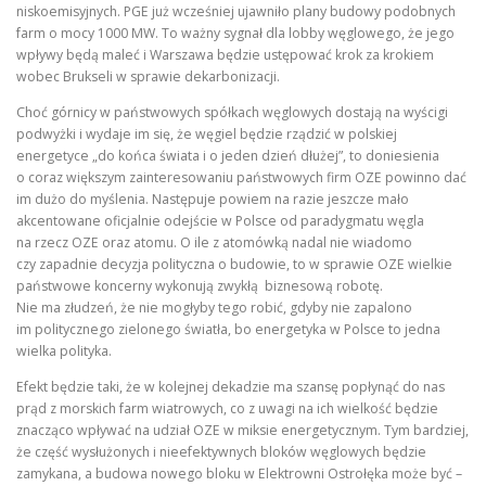
niskoemisyjnych. PGE już wcześniej ujawniło plany budowy podobnych
farm o mocy 1000 MW. To ważny sygnał dla lobby węglowego, że jego
wpływy będą maleć i Warszawa będzie ustępować krok za krokiem
wobec Brukseli w sprawie dekarbonizacji.
Choć górnicy w państwowych spółkach węglowych dostają na wyścigi
podwyżki i wydaje im się, że węgiel będzie rządzić w polskiej
energetyce „do końca świata i o jeden dzień dłużej”, to doniesienia
o coraz większym zainteresowaniu państwowych firm OZE powinno dać
im dużo do myślenia. Następuje powiem na razie jeszcze mało
akcentowane oficjalnie odejście w Polsce od paradygmatu węgla
na rzecz OZE oraz atomu. O ile z atomówką nadal nie wiadomo
czy zapadnie decyzja polityczna o budowie, to w sprawie OZE wielkie
państwowe koncerny wykonują zwykłą biznesową robotę.
Nie ma złudzeń, że nie mogłyby tego robić, gdyby nie zapalono
im politycznego zielonego światła, bo energetyka w Polsce to jedna
wielka polityka.
Efekt będzie taki, że w kolejnej dekadzie ma szansę popłynąć do nas
prąd z morskich farm wiatrowych, co z uwagi na ich wielkość będzie
znacząco wpływać na udział OZE w miksie energetycznym. Tym bardziej,
że część wysłużonych i nieefektywnych bloków węglowych będzie
zamykana, a budowa nowego bloku w Elektrowni Ostrołęka może być –