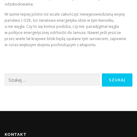
odszkodowania.
W sumie lepiej późno niż wcale zakończyć niewypowiedzianą wojnę
państwa z OZE, bo światowa energetyka idzie w tym kierunku,
a nie węgla. Czy to się komuś podoba, czy nie: paradygmat węgla
w polityce energetycznej odchodzi do lamusa. Nawet jeśli jeszcze
przez wiele lat krajowe bloki będą opalane tym surowcem, zapewne
w coraz większym stopniu pochodzącym z eksportu.
Szukaj:
KONTAKT