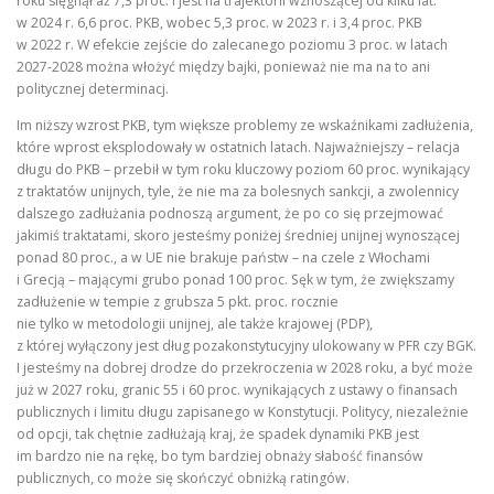
roku sięgnął aż 7,3 proc. i jest na trajektorii wznoszącej od kilku lat:
w 2024 r. 6,6 proc. PKB, wobec 5,3 proc. w 2023 r. i 3,4 proc. PKB
w 2022 r. W efekcie zejście do zalecanego poziomu 3 proc. w latach
2027-2028 można włożyć między bajki, ponieważ nie ma na to ani
politycznej determinacj.
Im niższy wzrost PKB, tym większe problemy ze wskaźnikami zadłużenia,
które wprost eksplodowały w ostatnich latach. Najważniejszy – relacja
długu do PKB – przebił w tym roku kluczowy poziom 60 proc. wynikający
z traktatów unijnych, tyle, że nie ma za bolesnych sankcji, a zwolennicy
dalszego zadłużania podnoszą argument, że po co się przejmować
jakimiś traktatami, skoro jesteśmy poniżej średniej unijnej wynoszącej
ponad 80 proc., a w UE nie brakuje państw – na czele z Włochami
i Grecją – mającymi grubo ponad 100 proc. Sęk w tym, że zwiększamy
zadłużenie w tempie z grubsza 5 pkt. proc. rocznie
nie tylko w metodologii unijnej, ale także krajowej (PDP),
z której wyłączony jest dług pozakonstytucyjny ulokowany w PFR czy BGK.
I jesteśmy na dobrej drodze do przekroczenia w 2028 roku, a być może
już w 2027 roku, granic 55 i 60 proc. wynikających z ustawy o finansach
publicznych i limitu długu zapisanego w Konstytucji. Politycy, niezależnie
od opcji, tak chętnie zadłużają kraj, że spadek dynamiki PKB jest
im bardzo nie na rękę, bo tym bardziej obnaży słabość finansów
publicznych, co może się skończyć obniżką ratingów.