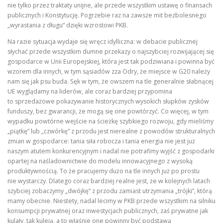
nie tylko przez traktaty unijne, ale przede wszystkim ustawę o finansach
publicznych i Konstytucję. Pogrzebie raz na zawsze mit bezbolesnego
„wyrastania z długu” dzięki wzrostowi PKB.
Na razie sytuacja wydaje się wręcz idylliczna: w debacie publicznej
słychać przede wszystkim dumne przekazy o najszybciej rozwijającej się
gospodarce w Unii Europejskiej, która jest tak podziwiana i powinna być
wzorem dla innych, w tym sąsiadów zza Odry, że miejsce w G20 należy
nam się jak psu buda. Sęk w tym, że owszem na tle generalnie słabnącej
UE wyglądamy na liderów, ale coraz bardziej przypomina
to sprzedażowe pokazywanie historycznych wysokich słupków zysków
funduszy, bez gwarancji, że mogą się one powtórzyć. Co więcej, w tym
wypadku powtórne wejście na ścieżkę szybkiego rozwoju, gdy mieliśmy
„piątkę” lub „czwórkę” z przodu jest nierealne z powodów strukturalnych
zmian w gospodarce: tania siła robocza i tania energia nie jest już
naszym atutem konkurencyjnym i nadal nie potrafimy wyjść z gospodarki
opartej na naśladownictwie do modelu innowacyjnego z wysoką
produktywnością. To że pracujemy dużo na tle innych już po prostu
nie wystarczy. Dlatego coraz bardziej realne jest, że w kolejnych latach
szybciej zobaczymy „dwójkę” z przodu zamiast utrzymania „trójki”, którą
mamy obecnie. Niestety, nadal lecimy w PKB przede wszystkim na silniku
konsumpcji prywatnej oraz inwestycjach publicznych, zaś prywatne jak
kulały, tak kuleją, a to właśnie one powinny być podstawą