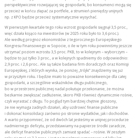
perspektywicznie rozwijającej się gospodarki, bo konsumenci mogą się
przecież w końcu złapać za portfele, a strumień pieniędzy unijnych
np. z KPO będzie przecież systematycznie wysychać.
W pierwszym kwartale tego roku wzrost gospodarki sięgnął 3,5 proc.,
więc działa kojąco na inwestorów (w 2025 roku było to 3,6 proc.).
Ale według prognoz ekonomistów z tegorocznego Europejskiego
Kongresu Finansowego w Sopocie, o ile w tym roku powinniśmy jeszcze
utrzymać poziom wzrostu 3,5 proc. PKB, to w kolejnym – wyborczym –
będzie to już tylko 3 proc., a w kolejnych spadniemy do odpowiednio:
2,9 proc. i 2,6 proc.. Ale są także badania firm doradczych oraz Komisji
Europejskiej, z których wynika, że poniżej „trójki” znajdziemy się już
w przyszłym roku. I będzie miało to poważne konsekwencje dla całej
gospodarki, a szczególnie wskaźników długu publicznego,
bo w przestrzeni publicznej nadal pokutuje przekonanie, że można
bezkarnie zwiększać zadłużenie, skoro PKB również dynamicznie rośnie,
czyli wyrastać z długu. To pogląd tym bardziej chętnie głoszony,
że nie wymaga żadnych działań, aby uzdrowić finanse publiczne
i dokonać konsolidacji zarówno po stronie wydatków, jak i dochodów.
A warto przypomnieć, że od dwóch lat jesteśmy w unijnej procedurze
nadmiernego deficytu, przedstawiamy na papierze środki zaradcze,
ale deficyt finansów publicznych zamiast spadać – rośnie. W zeszłym