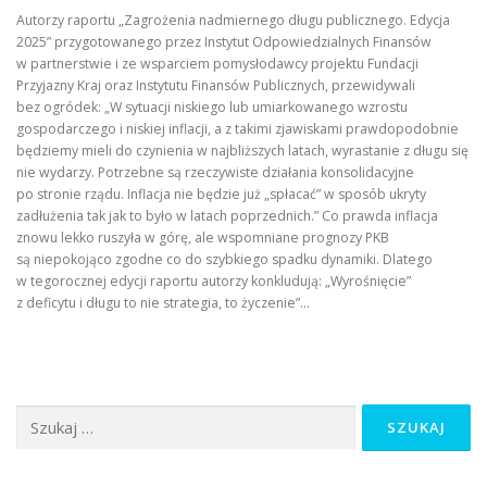
Autorzy raportu „Zagrożenia nadmiernego długu publicznego. Edycja
2025” przygotowanego przez Instytut Odpowiedzialnych Finansów
w partnerstwie i ze wsparciem pomysłodawcy projektu Fundacji
Przyjazny Kraj oraz Instytutu Finansów Publicznych, przewidywali
bez ogródek: „W sytuacji niskiego lub umiarkowanego wzrostu
gospodarczego i niskiej inflacji, a z takimi zjawiskami prawdopodobnie
będziemy mieli do czynienia w najbliższych latach, wyrastanie z długu się
nie wydarzy. Potrzebne są rzeczywiste działania konsolidacyjne
po stronie rządu. Inflacja nie będzie już „spłacać” w sposób ukryty
zadłużenia tak jak to było w latach poprzednich.” Co prawda inflacja
znowu lekko ruszyła w górę, ale wspomniane prognozy PKB
są niepokojąco zgodne co do szybkiego spadku dynamiki. Dlatego
w tegorocznej edycji raportu autorzy konkludują: „Wyrośnięcie”
z deficytu i długu to nie strategia, to życzenie”…
Szukaj: