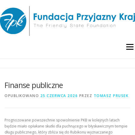
Przejdź
do
treści
Menu
O NAS
WYDARZENIA
RAPORTY I ANALIZY
Finanse publiczne
PUBLIKACJE
BLOG
POLITYKA PRYWATNOŚCI
OPUBLIKOWANO
25 CZERWCA 2026
PRZEZ
TOMASZ PRUSEK
Prognozowane powszechnie spowolnienie PKB w kolejnych latach
będzie miało opłakane skutki dla puchnącego w błyskawicznym tempie
długu publicznego, który zbliża się do Rubikonu wyznaczanego