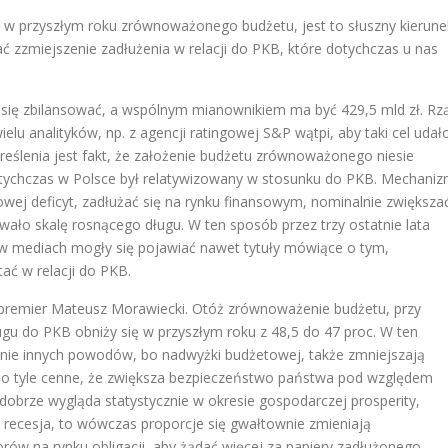
e w przyszłym roku zrównoważonego budżetu, jest to słuszny kierune
zzmiejszenie zadłużenia w relacji do PKB, które dotychczas u nas
 się zbilansować, a wspólnym mianownikiem ma być 429,5 mld zł. Rz
ielu analityków, np. z agencji ratingowej S&P wątpi, aby taki cel udał
dkreślenia jest fakt, że założenie budżetu zrównoważonego niesie
 dotychczas w Polsce był relatywizowany w stosunku do PKB. Mechani
wej deficyt, zadłużać się na rynku finansowym, nominalnie zwiększa
wało skalę rosnącego długu. W ten sposób przez trzy ostatnie lata
 w mediach mogły się pojawiać nawet tytuły mówiące o tym,
ać w relacji do PKB.
ł premier Mateusz Morawiecki. Otóż zrównoważenie budżetu, przy
u do PKB obniży się w przyszłym roku z 48,5 do 47 proc. W ten
łnie innych powodów, bo nadwyżki budżetowej, także zmniejszają
ej o tyle cenne, że zwiększa bezpieczeństwo państwa pod względem
obrze wygląda statystycznie w okresie gospodarczej prosperity,
ej recesja, to wówczas proporcje się gwałtownie zmieniają
torów na rynku obligacji, aby żądać więcej za papiery zadłużonego