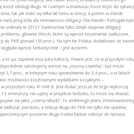
ę koszt obsługi długu. W czarnym scenariuszu może dojść do sytuacji
ia, tak jak stało się kilka lat temu w Grecji, a potem w Irlandii
wój prog bólu dla rentowności obligacji. Dla Irlandii i Portugalii był
nie uniknęły w 2012 r. bankructwa tylko dzięki skupowi obligacji
to problemu, głównie Włoch, które są wprost koszmarnie zadłużone,
elacji do PKB (ponad 130 proc.). Na tym tle Polska, dodatkowo ze swoi
, wygląda wprost fantastycznie i jest wzorem.
 a to już zupełnie inna para kaloszy. Pewne jest, że w przyszłym rok
rawdopodobnie zanotujemy wzrost na „mocną czwórkę”, być może
ożył 3,7 proc., w kolejnym roku spowolnienie do 3,4 proc., a w latach
ranic możliwości kosztownymi wydatkami socjalnymi –
w przyszłym roku 41 mld zł. Jeśli dodać jeszcze do tego wyborczą
3. emerytury, nie ujętej w projekcie budżetu, to może się okazać,
, pojawi się jakiś „czarny łabędź”, to ambitnego planu zrównoważone
al zadłużać państwo, a relacja długu do PKB nie tylko nie spadnie,
zpieczniejszym poziomie długu trzeba będzie odłożyć do lamusa