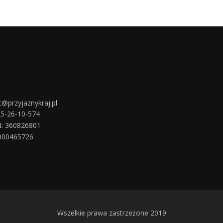
t@przyjaznykraj.pl
25-26-10-574
: 360826801
000465726
Wszelkie prawa zastrzeżone 2019