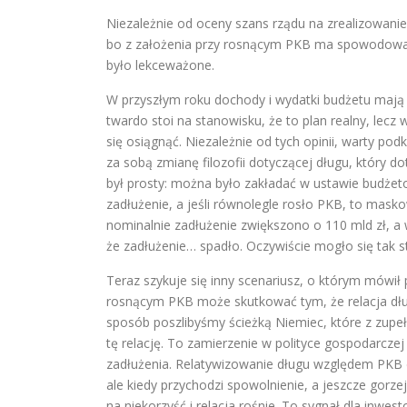
Niezależnie od oceny szans rządu na zrealizowani
bo z założenia przy rosnącym PKB ma spowodować 
było lekceważone.
W przyszłym roku dochody i wydatki budżetu mają
twardo stoi na stanowisku, że to plan realny, lecz w
się osiągnąć. Niezależnie od tych opinii, warty po
za sobą zmianę filozofii dotyczącej długu, który
był prosty: można było zakładać w ustawie budżeto
zadłużenie, a jeśli równolegle rosło PKB, to masko
nominalnie zadłużenie zwiększono o 110 mld zł, a
że zadłużenie… spadło. Oczywiście mogło się tak st
Teraz szykuje się inny scenariusz, o którym mówi
rosnącym PKB może skutkować tym, że relacja dług
sposób poszlibyśmy ścieżką Niemiec, które z zupe
tę relację. To zamierzenie w polityce gospodarcz
zadłużenia. Relatywizowanie długu względem PKB d
ale kiedy przychodzi spowolnienie, a jeszcze gorz
na niekorzyść i relacja rośnie. To sygnał dla inwes