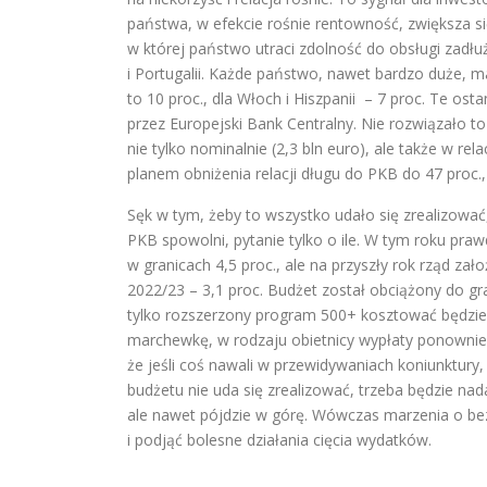
państwa, w efekcie rośnie rentowność, zwiększa si
w której państwo utraci zdolność do obsługi zadłużen
i Portugalii. Każde państwo, nawet bardzo duże, ma s
to 10 proc., dla Włoch i Hiszpanii – 7 proc. Te osta
przez Europejski Bank Centralny. Nie rozwiązało 
nie tylko nominalnie (2,3 bln euro), ale także w r
planem obniżenia relacji długu do PKB do 47 proc.
Sęk w tym, żeby to wszystko udało się zrealizować,
PKB spowolni, pytanie tylko o ile. W tym roku p
w granicach 4,5 proc., ale na przyszły rok rząd zał
2022/23 – 3,1 proc. Budżet został obciążony do g
tylko rozszerzony program 500+ kosztować będzie 
marchewkę, w rodzaju obietnicy wypłaty ponownie 1
że jeśli coś nawali w przewidywaniach koniunktury
budżetu nie uda się zrealizować, trzeba będzie nad
ale nawet pójdzie w górę. Wówczas marzenia o be
i podjąć bolesne działania cięcia wydatków.