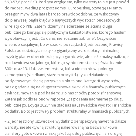
56,3-57,6 proc PKB. Pod tym względem, tylko niestety to nie jest powód
do radości, według prognoz Komisji Europejskiej, Szwecję i Niemcy
przegonimy w dwa lata i bardzo prawdopodobne, że wskoczymy
do pierwszej piątki krajów o najwyższych wydatkach budżetowych
w relacji do PKB. Zatem idziemy na zderzenie ze ścianą długu
publicznego kierując się politycznym kunktatorstwem, którego hasłem
wywoławczym jest: „Co dane, nie zostanie zabrane”. Oczywiście
w sensie socjalnym, bo w spadku po rządach Zjednoczonej Prawicy
Polska odziedziczyła nie tylko gigantyczny wzrost płacy minimalnej
i wyścig płac w obecnie kulejącym górnictwie, ale także maksymalizację
rozdawnictwa socjalnego, którego symbolem stało się świadczenie
800+ oraz 13. i 14. tzw. emerytura, która nie ma nic wspólnego
z emeryturą (składkami, stażem pracy itd.), tylko działaniem
podyktowanym chęcią pozyskania określonej kategorii wyborców,
bez oglądania się na długoterminowe skutki dla finansów publicznych,
czyli rozumowanie pod hasłem: „Po nas choćby potop” (finansowy)…
Zatem jak podkreślono w raporcie „Zagrożenia nadmiernego długu
publicznego. Edycja 2025” nie stać nas na „szwedzkie wydatki i irlandzkie
podatki”. Bo to jest trwały problem strukturalny w finansach publicznych.
– Z jednej strony „szwedzkie wydatki” z perspektywą nawet na dalsze
wzrosty, nieefektywną strukturą nakierowaną na bezwarunkowe
transfery gotówkowe i z niską jakością usług publicznych, a z drugiej