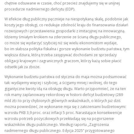
chętnie odsuwane w czasie, choć przecież znajdujemy się w unijnej
procedurze nadmiernego deficytu (EDP).
W efekcie dług publiczny pęcznieje na niespotykaną skalę, podobnie jak
koszty jego obsługi, co redukuje zdolność kraju do finansowania działań
rozwojowych i przestawienia gospodarki z imitacyjnej na innowacyjną.
Idziemy śmiałym krokiem na zderzenie ze ścianą długu publicznego,
co może się wydarzyć szybciej niż się wielu ekonomistom wydaje,
bo im słabsza polityka fiskalna i gorsze wykonanie budżetu państwa, tym
większa dziura, którą trzeba zasypywać dochodami ze sprzedaży
obligacji krajowym i zagranicznych graczom, którzy każą sobie płacić
odsetki jak za zboże.
Wykonanie budżetu państwa od stycznia do maja można podsumować
tak: wydajemy więcej i szybciej, a ścigamy mniej i wolniej, do tego
gigantyczne kwoty idą na obsługę długu. Warto przypomnieć, że na ten
rok mamy zaplanowany rekordowy w historii deficyt budżetowy (289
mld zł) i to przy chybionych głównych wskaźnikach, o których już dziś
można powiedzieć, że wykonanie mija się z założeniami budżetowymi:
wzrostu PKB 3,9 proc. oraz inflacji 5 proc. Narastające konsekwencje
wzrostu potrzeb pożyczkowych przekładają się na pogorszenie
wskaźników długu publicznego. Według raportu „Zagrożenia
nadmiernego długu publicznego. Edycja 2025” przygotowanego