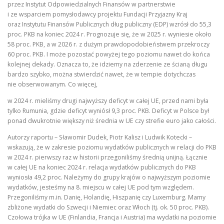
przez Instytut Odpowiedzialnych Finansów w partnerstwie
i ze wsparciem pomysłodawcy projektu Fundacji Przyjazny Kraj
oraz Instytutu Finansów Publicznych dług publiczny (EDP) wzrósł do 55,3
proc. PKB na koniec 2024 r. Prognozuje się, że w 2025 r. wyniesie około
58 proc. PKB, a w 2026 r. z dużym prawdopodobieństwem przekroczy
60 proc. PKB. I może pozostać powyżej tego poziomu nawet do końca
kolejnej dekady. Oznacza to, że idziemy na zderzenie ze ścianą długu
bardzo szybko, można stwierdzić nawet, że w tempie dotychczas
nie obserwowanym. Co więcej,
w 2024 r. mieliśmy drugi najwyższy deficyt w całej UE, przed nami była
tylko Rumunia, gdzie deficyt wyniósł 9,3 proc. PKB. Deficyt w Polsce był
ponad dwukrotnie większy niż średnia w UE czy strefie euro jako całości.
Autorzy raportu – Sławomir Dudek, Piotr Kalisz i Ludwik Kotecki –
wskazują, że w zakresie poziomu wydatków publicznych w relacji do PKB
w 2024 r. pierwszy raz w historii przegoniliśmy średnią unijną. Łącznie
w całej UE na koniec 2024 r. relacja wydatków publicznych do PKB
wyniosła 49,2 proc. Należymy do grupy krajów o najwyższym poziomie
wydatków, jesteśmy na 8. miejscu w całej UE pod tym względem.
Przegoniliśmy m.in. Danię, Holandię, Hiszpanię czy Luxemburg. Mamy
zbliżone wydatki do Szwecji i Niemiec oraz Włoch (tj. ok. 50 proc. PKB).
Czołowa trójka w UE (Finlandia, Francja i Austria) ma wydatki na poziomie