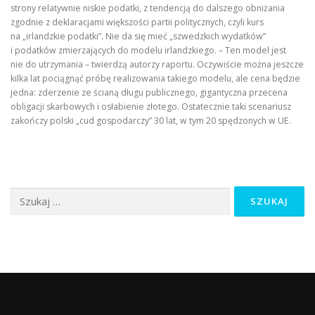
strony relatywnie niskie podatki, z tendencją do dalszego obniżania
zgodnie z deklaracjami większości partii politycznych, czyli kurs
na „irlandzkie podatki”. Nie da się mieć „szwedzkich wydatków”
i podatków zmierzających do modelu irlandzkiego. – Ten model jest
nie do utrzymania – twierdzą autorzy raportu. Oczywiście można jeszcze
kilka lat pociągnąć próbę realizowania takiego modelu, ale cena będzie
jedna: zderzenie ze ścianą długu publicznego, gigantyczna przecena
obligacji skarbowych i osłabienie złotego. Ostatecznie taki scenariusz
zakończy polski „cud gospodarczy” 30 lat, w tym 20 spędzonych w UE.
Szukaj: