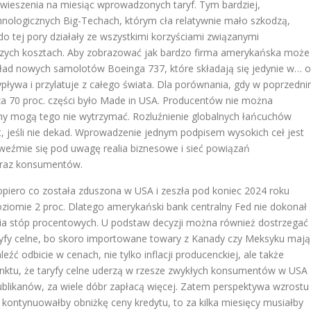
ieszenia na miesiąc wprowadzonych taryf. Tym bardziej,
nologicznych Big-Techach, którym cła relatywnie mało szkodzą,
 do tej pory działały ze wszystkimi korzyściami związanymi
ższych kosztach. Aby zobrazować jak bardzo firma amerykańska może
kład nowych samolotów Boeinga 737, które składają się jedynie w… o
ypływa i przylatuje z całego świata. Dla porównania, gdy w poprzedn
za 70 proc. części było Made in USA. Producentów nie można
y mogą tego nie wytrzymać. Rozluźnienie globalnych łańcuchów
, jeśli nie dekad. Wprowadzenie jednym podpisem wysokich ceł jest
 weźmie się pod uwagę realia biznesowe i sieć powiązań
oraz konsumentów.
 dopiero co została zduszona w USA i zeszła pod koniec 2024 roku
poziomie 2 proc. Dlatego amerykański bank centralny Fed nie dokonał
ęcia stóp procentowych. U podstaw decyzji można również dostrzegać
ryfy celne, bo skoro importowane towary z Kanady czy Meksyku mają
źć odbicie w cenach, nie tylko inflacji producenckiej, ale także
nktu, że taryfy celne uderzą w rzesze zwykłych konsumentów w USA
blikanów, za wiele dóbr zapłacą więcej. Zatem perspektywa wzrostu
az kontynuowałby obniżkę ceny kredytu, to za kilka miesięcy musiałby