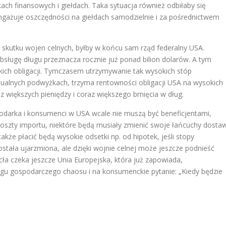
ch finansowych i giełdach. Taka sytuacja również odbiłaby się
ngażuje oszczędności na giełdach samodzielnie i za pośrednictwem
o skutku wojen celnych, byłby w końcu sam rząd federalny USA.
sługę długu przeznacza rocznie już ponad bilion dolarów. A tym
kich obligacji. Tymczasem utrzymywanie tak wysokich stóp
tualnych podwyżkach, trzyma rentowności obligacji USA na wysokich
większych pieniędzy i coraz większego brnięcia w dług.
podarka i konsumenci w USA wcale nie muszą być beneficjentami,
oszty importu, niektóre będą musiały zmienić swoje łańcuchy dosta
kże płacić będą wysokie odsetki np. od hipotek, jeśli stopy
ostała ujarzmiona, ale dzięki wojnie celnej może jeszcze podnieść
cła czeka jeszcze Unia Europejska, która już zapowiada,
rogu gospodarczego chaosu i na konsumenckie pytanie: „Kiedy będzie