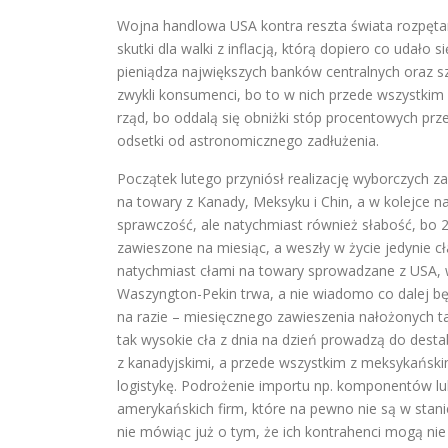
Wojna handlowa USA kontra reszta świata rozpęt
skutki dla walki z inflacją, którą dopiero co uda
pieniądza największych banków centralnych oraz s
zwykli konsumenci, bo to w nich przede wszystkim 
rząd, bo oddalą się obniżki stóp procentowych prz
odsetki od astronomicznego zadłużenia.
Początek lutego przyniósł realizację wyborczych 
na towary z Kanady, Meksyku i Chin, a w kolejce 
sprawczość, ale natychmiast również słabość, bo 2
zawieszone na miesiąc, a weszły w życie jedynie cł
natychmiast cłami na towary sprowadzane z USA, w
Waszyngton-Pekin trwa, a nie wiadomo co dalej bę
na razie – miesięcznego zawieszenia nałożonych ta
tak wysokie cła z dnia na dzień prowadzą do destab
z kanadyjskimi, a przede wszystkim z meksykańskim
logistykę. Podrożenie importu np. komponentów l
amerykańskich firm, które na pewno nie są w stan
nie mówiąc już o tym, że ich kontrahenci mogą ni