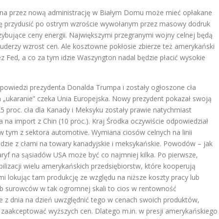
ana przez nową administrację w Białym Domu może mieć opłakane
ło się przydusić po ostrym wzroście wywołanym przez masowy dodruk
zybujące ceny energii. Największymi przegranymi wojny celnej będą
uderzy wzrost cen. Ale kosztowne pokłosie zbierze też amerykański
ez Fed, a co za tym idzie Waszyngton nadal będzie płacić wysokie
zapowiedzi prezydenta Donalda Trumpa i zostały ogłoszone cła
na „ukaranie” czeka Unia Europejska. Nowy prezydent pokazał swoją
5 proc. cła dla Kanady i Meksyku zostały prawie natychmiast
a na import z Chin (10 proc.). Kraj Środka oczywiście odpowiedział
 tym z sektora automotive. Wymiana ciosów celnych na linii
dzie z cłami na towary kanadyjskie i meksykańskie. Powodów – jak
ryf na sąsiadów USA może być co najmniej kilka. Po pierwsze,
ilizacji wielu amerykańskich przedsiębiorstw, które kooperują
i lokując tam produkcję ze względu na niższe koszty pracy lub
ub surowców w tak ogromnej skali to cios w rentowność
ie z dnia na dzień uwzględnić tego w cenach swoich produktów,
e zaakceptować wyższych cen. Dlatego m.in. w presji amerykańskiego