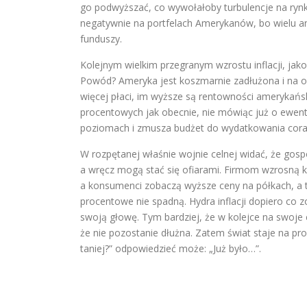
go podwyższać, co wywołałoby turbulencje na rynka
negatywnie na portfelach Amerykanów, bo wielu a
funduszy.
Kolejnym wielkim przegranym wzrostu inflacji, jak
Powód? Ameryka jest koszmarnie zadłużona i na ob
więcej płaci, im wyższe są rentowności amerykańs
procentowych jak obecnie, nie mówiąc już o ewen
poziomach i zmusza budżet do wydatkowania coraz 
W rozpętanej właśnie wojnie celnej widać, że gos
a wręcz mogą stać się ofiarami. Firmom wzrosną k
a konsumenci zobaczą wyższe ceny na półkach, a ta
procentowe nie spadną. Hydra inflacji dopiero co z
swoją głowę. Tym bardziej, że w kolejce na swoje 
że nie pozostanie dłużna. Zatem świat staje na p
taniej?” odpowiedzieć może: „Już było…”.