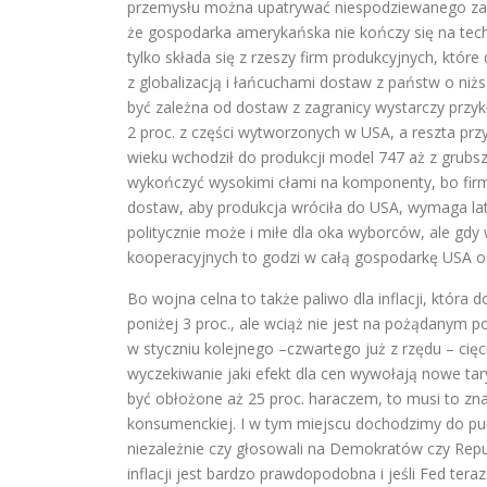
przemysłu można upatrywać niespodziewanego zaw
że gospodarka amerykańska nie kończy się na tech
tylko składa się z rzeszy firm produkcyjnych, które
z globalizacją i łańcuchami dostaw z państw o ni
być zależna od dostaw z zagranicy wystarczy przy
2 proc. z części wytworzonych w USA, a reszta prz
wieku wchodził do produkcji model 747 aż z grubs
wykończyć wysokimi cłami na komponenty, bo firm
dostaw, aby produkcja wróciła do USA, wymaga lat
politycznie może i miłe dla oka wyborców, ale gdy
kooperacyjnych to godzi w całą gospodarkę USA 
Bo wojna celna to także paliwo dla inflacji, która
poniżej 3 proc., ale wciąż nie jest na pożądanym 
w styczniu kolejnego –czwartego już z rzędu – ci
wyczekiwanie jaki efekt dla cen wywołają nowe ta
być obłożone aż 25 proc. haraczem, to musi to znale
konsumenckiej. I w tym miejscu dochodzimy do pu
niezależnie czy głosowali na Demokratów czy Repu
inflacji jest bardzo prawdopodobna i jeśli Fed ter