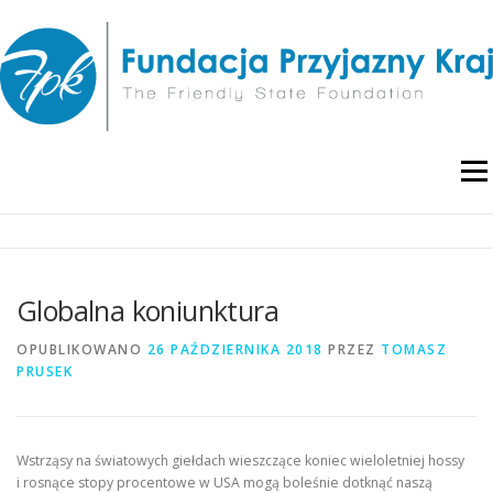
Przejdź
do
treści
Menu
O NAS
WYDARZENIA
RAPORTY I ANALIZY
Globalna koniunktura
PUBLIKACJE
BLOG
POLITYKA PRYWATNOŚCI
OPUBLIKOWANO
26 PAŹDZIERNIKA 2018
PRZEZ
TOMASZ
PRUSEK
Wstrząsy na światowych giełdach wieszczące koniec wieloletniej hossy
i rosnące stopy procentowe w USA mogą boleśnie dotknąć naszą