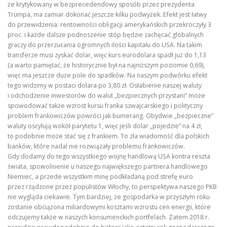
że krytykowany w bezprecedendowy sposób przez prezydenta
Trumpa, ma zamiar dokonać jeszcze kilku podwyżek. Efekt jest łatwy
do przewidzenia: rentowności obligacji amerykańskich przekroczyły 3
proc. i każde dalsze podnoszenie stóp będzie zachęcać globalnych
graczy do przerzucania ogromnych ilości kapitału do USA. Na takim
transferze musi zyskać dolar, więc kurs eurodolara spadł już do 1,13
(a warto pamiętać, że historycznie był na najniższym poziomie 0,69),
więc ma jeszcze duże pole do spadków. Na naszym podwórku efekt
tego widzimy w postaci dolara po 3,80 zł. Osłabienie naszej waluty
i odchodzenie inwestorów do walut „bezpiecznych przystani” może
spowodować także wzrost kursu franka szwajcarskiego i polityczny
problem frankowiczów powróci jak bumerang. Obydwie „bezpieczne”
waluty oscylują wokół parytetu 1, więc jeśli dolar „pojedzie” na 4 zł,
to podobnie może stać się z frankiem. To zła wiadomość dla polskich
banków, które nadal nie rozwiązały problemu frankowiczów.
Gdy dodamy do tego wszystkiego wojnę handlową USA kontra reszta
świata, spowolnienie u naszego największego partnera handlowego
Niemiec, a przede wszystkim minę podkładaną pod strefę euro
przez rządzone przez populistów Włochy, to perspektywa naszego PKB
nie wygląda ciekawie. Tym bardziej, że gospodarka w przyszłym roku
zostanie obciążona miliardowymi kosztami wzrostu cen energii, które
odczujemy także w naszych konsumenckich portfelach. Zatem 2018 r.