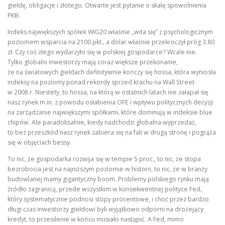
giełdę, obligacje i złotego. Otwarte jest pytanie o skalę spowolnienia
PKB.
Indeks największych spółek WIG20 właśnie „wita się” z psychologicznym
poziomem wsparcia na 2100 pkt., a dolar właśnie przekroczył próg 3,80
zł. Czy coś złego wydarzyło się w polskiej gospodarce? Wcale nie.
Tylko globalni inwestorzy mają coraz większe przekonanie,
że na światowych giełdach definitywnie kończy się hossa, która wyniosła
indeksy na poziomy ponad rekordy sprzed krachu na Wall Street
w 2008 r. Niestety, to hossa, na którą w ostatnich latach nie załapał się
nasz rynek m.in. z powodu osłabienia OFE i wpływu politycznych decyzji
na zarządzanie największymi spółkami, które dominują w indeksie blue
chipów. Ale paradoksalnie, kiedy nadchodzi globalna wyprzedaż,
to bez przeszkód nasz rynek zabiera się na fali w drugą stronę i pogrąża
się w objęciach bessy.
To nic, że gospodarka rozwija się w tempie 5 proc., to nic, że stopa
bezrobocia jest na najniższym poziomie w historii, to nic, że w branży
budowlanej mamy gigantyczny boom. Problemy polskiego rynku mają
źródło zagranicą, przede wszystkim w konsekwentnej polityce Fed,
który systematycznie podnosi stopy procentowe, i choć przez bardzo
długi czas inwestorzy giełdowi byli wyjątkowo odporni na drożejący
kredyt, to przesilenie w końcu musiało nastąpić. A Fed, mimo