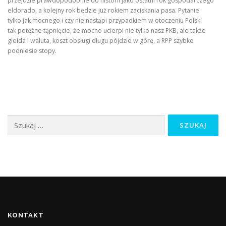
przejdzie prawdopodobnie do historii jako ostatni rok gospodarczego
eldorado, a kolejny rok będzie już rokiem zaciskania pasa. Pytanie
tylko jak mocnego i czy nie nastąpi przypadkiem w otoczeniu Polski
tak potężne tąpnięcie, że mocno ucierpi nie tylko nasz PKB, ale także
giełda i waluta, koszt obsługi długu pójdzie w górę, a RPP szybko
podniesie stopy.
Szukaj:
KONTAKT