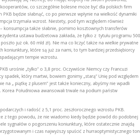
 kooperantów, co szczególnie bolesne może być dla polskich firm
m PKB będzie słabnąć, co po pierwsze wpłynie na wielkość dynamiki
sumpcja trzymała wzrost. Niestety, pod tym względem również
u – konsumpcja także słabnie, pomimo kosztownych transferów
rezydenta ustawa budżetowa zakłada, że tylko z tytułu programu 50
poszło już ok. 60 mld zł). Nie ma co liczyć także na wielkie prywatne
h koniunktury, które są już za nami, to tym bardziej przedsiębiorcy
 spadającym tempie wzrostu.
KB urośnie „tylko” o 3,8 proc. Oczywiście Niemcy czy Francuzi
zący spadek, który martwi, bowiem gonimy „starą” Unię pod względem
e na „ piątkę z plusem” jest także konieczny, abyśmy nie wpadli
np. Korea Południowa awansowali trwale na podium państw
podarczych i radość z 5,1 proc. zeszłorocznego wzrostu PKB.
akże z tego powodu, że nie wiadomo kiedy będzie powód do podobnej
iele sygnałów o pogorszeniu koniunktury, które ostatecznie znajdą
przygotowanym i czas najwyższy spuścić z hurraoptymistycznego ton