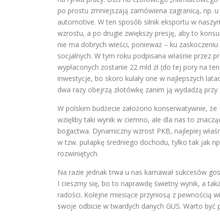
po prostu zmniejszają zamówiena zagranicą, np. u
automotive. W ten sposób silnik eksportu w naszy
wzrostu, a po drugie zwiększy presję, aby to kon
nie ma dobrych wieści, ponieważ – ku zaskoczeni
socjalnych. W tym roku podpisana właśnie przez p
wypłaconych zostanie 22 mld zł (do tej pory na ten 
inwestycje, bo skoro kulały one w najlepszych latac
dwa razy obejrzą złotówkę zanim ją wydadzą przy
W polskim budżecie założono konserwatywnie, że P
wzięliby taki wynik w ciemno, ale dla nas to znac
bogactwa. Dynamiczny wzrost PKB, najlepiej właśni
w tzw. pułapkę średniego dochodu, tylko tak jak 
rozwiniętych.
Na razie jednak trwa u nas karnawał sukcesów gos
I cieszmy się, bo to naprawdę świetny wynik, a t
radości. Kolejne miesiące przyniosą z pewnością w
swoje odbicie w twardych danych GUS. Warto być 