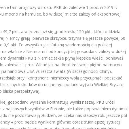
iżenie tam prognozy wzrostu PKB do zaledwie 1 proc. w 2019 r.
ku mocno na hamulec, bo w dużej mierze zależy od eksportowej
9,7 pkt., a więc znalazł się „pod kreską” 50 pkt., która oddziela
órej Niemcy grają pierwsze skrzypce, trzyma się jeszcze powyżej 50
li o 0,9 pkt. To wszystko jest fatalną wiadomością dla polskiej
 ma właśnie z Niemcami i od kondycji tej gospodarki zależy w dużej
m dynamiki PKB z Niemiec także płyną kiepskie wieści, ponieważ
 zaledwie 1 proc. Widać jak na dłoni, że swoje piętno na mocno
na handlowa USA vs reszta świata (w szczególności Chiny),
zedsiębiorcy i kontrahenci niemieccy wolą przycupnąć i poczekać
bliczalnych skutków do unijnej gospodarki wyjścia Wielkiej Brytanii
o bliska perspektywa).
kiej gospodarki wyraźnie kontrastują wyniki naszej. PKB urósł
nym z najlepszych wyników w Europie, ale także poprawieniem dynamiki
rządu nie pozostawiają złudzeń, że czeka nas słabszy rok. Jeszcze pół
nicy 4 proc. będzie wynikiem głównie coraz trudniejszej sytuacji
” wysuwają się Niemcy, bo mając kłopoty na swoim podwórku,