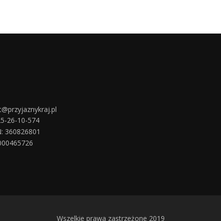
t@przyjaznykraj.pl
25-26-10-574
: 360826801
000465726
Wszelkie prawa zastrzeżone 2019