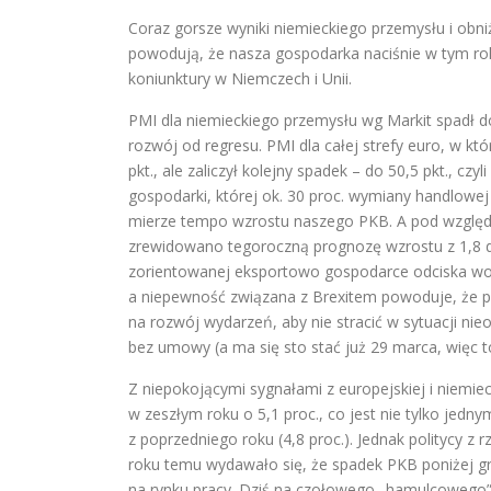
Coraz gorsze wyniki niemieckiego przemysłu i obn
powodują, że nasza gospodarka naciśnie w tym ro
koniunktury w Niemczech i Unii.
PMI dla niemieckiego przemysłu wg Markit spadł do 4
rozwój od regresu. PMI dla całej strefy euro, w kt
pkt., ale zaliczył kolejny spadek – do 50,5 pkt., czy
gospodarki, której ok. 30 proc. wymiany handlowej
mierze tempo wzrostu naszego PKB. A pod względe
zrewidowano tegoroczną prognozę wzrostu z 1,8 do
zorientowanej eksportowo gospodarce odciska woj
a niepewność związana z Brexitem powoduje, że pr
na rozwój wydarzeń, aby nie stracić w sytuacji nieo
bez umowy (a ma się sto stać już 29 marca, więc t
Z niepokojącymi sygnałami z europejskiej i niemiec
w zeszłym roku o 5,1 proc., co jest nie tylko jed
z poprzedniego roku (4,8 proc.). Jednak politycy z 
roku temu wydawało się, że spadek PKB poniżej gra
na rynku pracy. Dziś na czołowego „hamulcowego