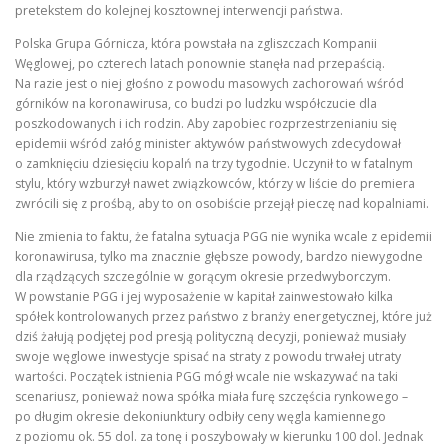
pretekstem do kolejnej kosztownej interwencji państwa.
Polska Grupa Górnicza, która powstała na zgliszczach Kompanii
Węglowej, po czterech latach ponownie stanęła nad przepaścią.
Na razie jest o niej głośno z powodu masowych zachorowań wśród
górników na koronawirusa, co budzi po ludzku współczucie dla
poszkodowanych i ich rodzin. Aby zapobiec rozprzestrzenianiu się
epidemii wśród załóg minister aktywów państwowych zdecydował
o zamknięciu dziesięciu kopalń na trzy tygodnie. Uczynił to w fatalnym
stylu, który wzburzył nawet związkowców, którzy w liście do premiera
zwrócili się z prośbą, aby to on osobiście przejął pieczę nad kopalniami.
Nie zmienia to faktu, że fatalna sytuacja PGG nie wynika wcale z epidemii
koronawirusa, tylko ma znacznie głębsze powody, bardzo niewygodne
dla rządzących szczególnie w gorącym okresie przedwyborczym.
W powstanie PGG i jej wyposażenie w kapitał zainwestowało kilka
spółek kontrolowanych przez państwo z branży energetycznej, które już
dziś żałują podjętej pod presją polityczną decyzji, ponieważ musiały
swoje węglowe inwestycje spisać na straty z powodu trwałej utraty
wartości. Początek istnienia PGG mógł wcale nie wskazywać na taki
scenariusz, ponieważ nowa spółka miała furę szczęścia rynkowego –
po długim okresie dekoniunktury odbiły ceny węgla kamiennego
z poziomu ok. 55 dol. za tonę i poszybowały w kierunku 100 dol. Jednak