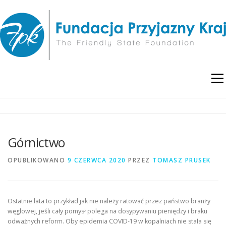
Przejdź
do
treści
Menu
O NAS
WYDARZENIA
RAPORTY I ANALIZY
Górnictwo
PUBLIKACJE
BLOG
POLITYKA PRYWATNOŚCI
OPUBLIKOWANO
9 CZERWCA 2020
PRZEZ
TOMASZ PRUSEK
Ostatnie lata to przykład jak nie należy ratować przez państwo branży
węglowej, jeśli cały pomysł polega na dosypywaniu pieniędzy i braku
odważnych reform. Oby epidemia COVID-19 w kopalniach nie stała się