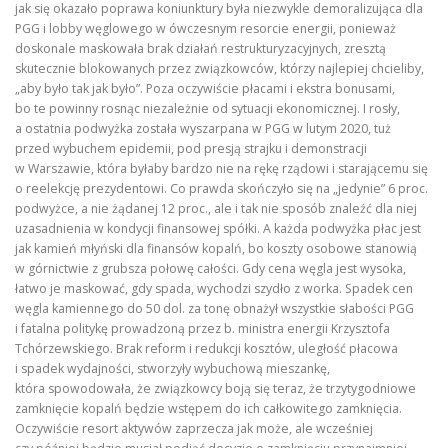
jak się okazało poprawa koniunktury była niezwykle demoralizująca dla
PGG i lobby węglowego w ówczesnym resorcie energii, ponieważ
doskonale maskowała brak działań restrukturyzacyjnych, zresztą
skutecznie blokowanych przez związkowców, którzy najlepiej chcieliby,
„aby było tak jak było”. Poza oczywiście płacami i ekstra bonusami,
bo te powinny rosnąc niezależnie od sytuacji ekonomicznej. I rosły,
a ostatnia podwyżka została wyszarpana w PGG w lutym 2020, tuż
przed wybuchem epidemii, pod presją strajku i demonstracji
w Warszawie, która byłaby bardzo nie na rękę rządowi i starającemu się
o reelekcję prezydentowi. Co prawda skończyło się na „jedynie” 6 proc.
podwyżce, a nie żądanej 12 proc., ale i tak nie sposób znaleźć dla niej
uzasadnienia w kondycji finansowej spółki. A każda podwyżka płac jest
jak kamień młyński dla finansów kopalń, bo koszty osobowe stanowią
w górnictwie z grubsza połowę całości. Gdy cena węgla jest wysoka,
łatwo je maskować, gdy spada, wychodzi szydło z worka. Spadek cen
węgla kamiennego do 50 dol. za tonę obnażył wszystkie słabości PGG
i fatalna politykę prowadzoną przez b. ministra energii Krzysztofa
Tchórzewskiego. Brak reform i redukcji kosztów, uległość płacowa
i spadek wydajności, stworzyły wybuchową mieszankę,
która spowodowała, że związkowcy boją się teraz, że trzytygodniowe
zamknięcie kopalń będzie wstępem do ich całkowitego zamknięcia.
Oczywiście resort aktywów zaprzecza jak może, ale wcześniej