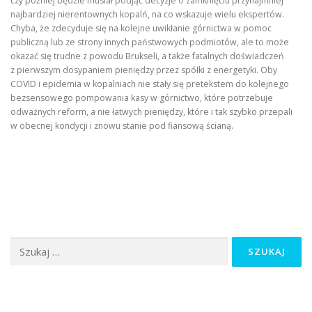
czy później będzie musiał podjąć decyzje o zamknięciu przynajmniej
najbardziej nierentownych kopalń, na co wskazuje wielu ekspertów.
Chyba, że zdecyduje się na kolejne uwikłanie górnictwa w pomoc
publiczną lub ze strony innych państwowych podmiotów, ale to może
okazać się trudne z powodu Brukseli, a także fatalnych doświadczeń
z pierwszym dosypaniem pieniędzy przez spółki z energetyki. Oby
COVID i epidemia w kopalniach nie stały się pretekstem do kolejnego
bezsensowego pompowania kasy w górnictwo, które potrzebuje
odważnych reform, a nie łatwych pieniędzy, które i tak szybko przepali
w obecnej kondycji i znowu stanie pod fiansową ścianą.
Szukaj: