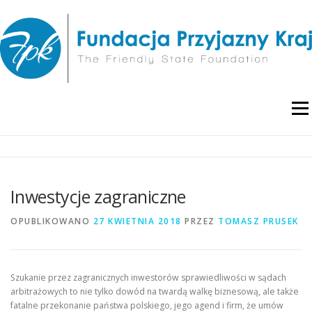
Przejdź
do
treści
Menu
O NAS
WYDARZENIA
RAPORTY I ANALIZY
Inwestycje zagraniczne
PUBLIKACJE
BLOG
POLITYKA PRYWATNOŚCI
OPUBLIKOWANO
27 KWIETNIA 2018
PRZEZ
TOMASZ PRUSEK
Szukanie przez zagranicznych inwestorów sprawiedliwości w sądach
arbitrażowych to nie tylko dowód na twardą walkę biznesową, ale także
fatalne przekonanie państwa polskiego, jego agend i firm, że umów