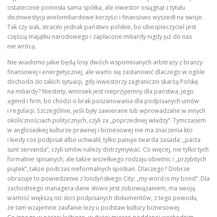
ostatecznie poniosła sama spółka, ale inwestor osiągnął z tytułu
dezinwestycji wielomiliardowe korzyści i finansowo wyszedł na swoje.
Tak czy siak, straciło jednak państwo polskie, bo ubezpieczyciel jest
częścią majątku narodowego i zapłacone miliardy nigdy już do nas
nie wrócą.
Nie wiadomo jakie będą losy dwóch wspomnianych arbitraży z branży
finansowej i energetycznej, ale warto się zastanowić dlaczego w ogóle
dochodzi do takich sytuacji, gdy inwestorzy zagraniczni skarżą Polskę
na miliardy? Niestety, wniosek jest nieprzyjemny dla państwa, jego
agend i firm, bo chodzi o brak poszanowania dla podpisanych umów
i regulacji. Szczególnie, jeśli były zawierane lub wprowadzane w innych
okolicznościach politycznych, czyli za „poprzedniej władzy”. Tymczasem
w anglosaskiej kulturze prawnej i biznesowej nie ma znaczenia kto
i kiedy coś podpisał albo uchwalił, tylko panuje twarda zasada: „pacta
sunt servanda”, czyli umów należy dotrzymywać. Co więcej, nie tylko tych
formalnie spisanych, ale także wszelkiego rodzaju obietnic i „przybitych
piątek”, także podczas nieformalnych spotkań. Dlaczego? Dobrze
obrazuje to powiedzenie z londyńskiego City: „my word is my bond”. Dla
zachodniego managera dane słowo jest zobowiązaniem, ma swoją
wartość większą niż stos podpisanych dokumentów, z tego powodu,
że tam wzajemne zaufanie leży u podstaw kultury biznesowej.