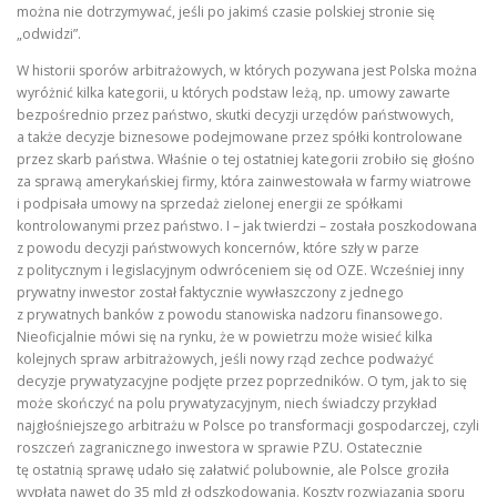
można nie dotrzymywać, jeśli po jakimś czasie polskiej stronie się
„odwidzi”.
W historii sporów arbitrażowych, w których pozywana jest Polska można
wyróżnić kilka kategorii, u których podstaw leżą, np. umowy zawarte
bezpośrednio przez państwo, skutki decyzji urzędów państwowych,
a także decyzje biznesowe podejmowane przez spółki kontrolowane
przez skarb państwa. Właśnie o tej ostatniej kategorii zrobiło się głośno
za sprawą amerykańskiej firmy, która zainwestowała w farmy wiatrowe
i podpisała umowy na sprzedaż zielonej energii ze spółkami
kontrolowanymi przez państwo. I – jak twierdzi – została poszkodowana
z powodu decyzji państwowych koncernów, które szły w parze
z politycznym i legislacyjnym odwróceniem się od OZE. Wcześniej inny
prywatny inwestor został faktycznie wywłaszczony z jednego
z prywatnych banków z powodu stanowiska nadzoru finansowego.
Nieoficjalnie mówi się na rynku, że w powietrzu może wisieć kilka
kolejnych spraw arbitrażowych, jeśli nowy rząd zechce podważyć
decyzje prywatyzacyjne podjęte przez poprzedników. O tym, jak to się
może skończyć na polu prywatyzacyjnym, niech świadczy przykład
najgłośniejszego arbitrażu w Polsce po transformacji gospodarczej, czyli
roszczeń zagranicznego inwestora w sprawie PZU. Ostatecznie
tę ostatnią sprawę udało się załatwić polubownie, ale Polsce groziła
wypłata nawet do 35 mld zł odszkodowania. Koszty rozwiązania sporu