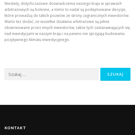
Niestety, dotychczasowe doświadczenia naszego kraju w sprawach
arbitrażowych są bolesne, a mimo to nadal są podejmowane decyzje,
które prowadzą do takich pozwów ze strony zagranicznych inwestorów.
Warto też dodać, że wszelkie działania arbitrażowe są pilnie
obserwowane przez innych inwestorów, także tych zastanawiających się
nad inwestycjami w naszym kraju i na pewno nie sprzyjają budowaniu
pozytywnego klimatu inwestycyjnego.
Szukaj:
KONTAKT