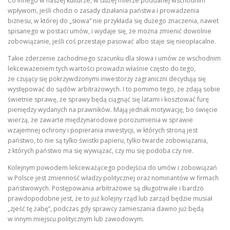
Co innego w naszej kulturze, w dużej mierze poddanej wschodnim
wpływom, jeśli chodzi o zasady działania państwa i prowadzenia
biznesu, w której do „słowa” nie przykłada się dużego znaczenia, nawet
spisanego w postaci umów, i wydaje się, że można zmienić dowolnie
zobowiązanie, jeśli coś przestaje pasować albo staje się nieopłacalne.
Takie zderzenie zachodniego szacunku dla słowa i umów ze wschodnim
lekceważeniem tych wartości prowadzi właśnie często do tego,
że czujący się pokrzywdzonymi inwestorzy zagraniczni decydują się
występować do sądów arbitrażowych. I to pomimo tego, że zdają sobie
świetnie sprawę, że sprawy będą ciągnąć się latami i kosztować furę
pieniędzy wydanych na prawników. Mają jednak motywację, bo święcie
wierzą, że zawarte międzynarodowe porozumienia w sprawie
wzajemnej ochrony i popierania inwestycji, w których stroną jest
państwo, to nie są tylko świstki papieru, tylko twarde zobowiązania,
z których państwo ma się wywiązać, czy mu się podoba czy nie.
Kolejnym powodem lekceważącego podejścia do umów i zobowiązań
w Polsce jest zmienność władzy politycznej oraz nominantów w firmach
państwowych. Postępowania arbitrażowe są długotrwałe i bardzo
prawdopodobne jest, że to już kolejny rząd lub zarząd będzie musiał
„zjeść tę żabę”, podczas gdy sprawcy zamieszania dawno już będą
w innym miejscu politycznym lub zawodowym.