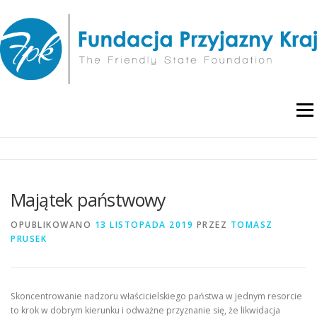
Przejdź
do
treści
Menu
O NAS
WYDARZENIA
RAPORTY I ANALIZY
Majątek państwowy
PUBLIKACJE
BLOG
POLITYKA PRYWATNOŚCI
OPUBLIKOWANO
13 LISTOPADA 2019
PRZEZ
TOMASZ
PRUSEK
Skoncentrowanie nadzoru właścicielskiego państwa w jednym resorcie
to krok w dobrym kierunku i odważne przyznanie się, że likwidacja