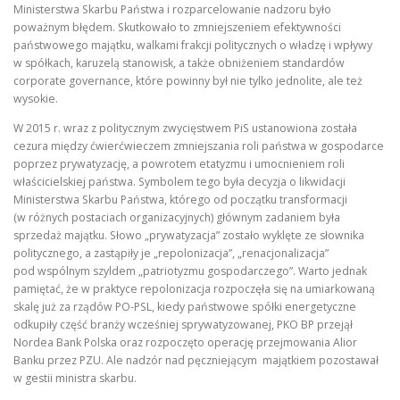
Ministerstwa Skarbu Państwa i rozparcelowanie nadzoru było
poważnym błędem. Skutkowało to zmniejszeniem efektywności
państwowego majątku, walkami frakcji politycznych o władzę i wpływy
w spółkach, karuzelą stanowisk, a także obniżeniem standardów
corporate governance, które powinny był nie tylko jednolite, ale też
wysokie.
W 2015 r. wraz z politycznym zwycięstwem PiS ustanowiona została
cezura między ćwierćwieczem zmniejszania roli państwa w gospodarce
poprzez prywatyzację, a powrotem etatyzmu i umocnieniem roli
właścicielskiej państwa. Symbolem tego była decyzja o likwidacji
Ministerstwa Skarbu Państwa, którego od początku transformacji
(w różnych postaciach organizacyjnych) głównym zadaniem była
sprzedaż majątku. Słowo „prywatyzacja” zostało wyklęte ze słownika
politycznego, a zastąpiły je „repolonizacja”, „renacjonalizacja”
pod wspólnym szyldem „patriotyzmu gospodarczego”. Warto jednak
pamiętać, że w praktyce repolonizacja rozpoczęła się na umiarkowaną
skalę już za rządów PO-PSL, kiedy państwowe spółki energetyczne
odkupiły część branży wcześniej sprywatyzowanej, PKO BP przejął
Nordea Bank Polska oraz rozpoczęto operację przejmowania Alior
Banku przez PZU. Ale nadzór nad pęczniejącym majątkiem pozostawał
w gestii ministra skarbu.