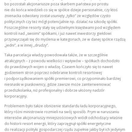
bo pozostali akcjonariusze poza skarbem państwa po prostu
nie do końca wiedzieli co się w spółce dzieje personalnie, czy ktoś
znienacka odwołany został usunięty „tylko” ze względów czysto
politycznych czy też mógł potencjalnie np. działać na szkodę spółki.
Poszczególne resorty stały się udzielnymi księstwami pod względem
kontroli nad „swoimi” spółkami, i już nawet inwestorzy giełdowi
przyzwyczajali się do myślenia w kategoriach, że w danej spółce rządzą
„jedni”, a w innej „drudzy”.
Taka parcelacja władzy powodowała także, że w szczególnie
atrakcyjnych – z powodu wielkości i wpływów – spółkach dochodziło
do prawdziwych wojen o władzę. Czasem kończyło się to nawet
godzeniem stron poprzez odebranie kontroli resortowej
i podporządkowaniem spółki premierowi, co przypominało bardziej
niesnaski w piaskownicy, gdzie zawsze może zainterweniować
przedszkolanka, niż profesjonalny i dobrze ułożony nadzór
korporacyjny.
Problemem było także obniżenie standardu ładu korporacyjnego,
który różni ministrowie rozmieli na swój sposób. Prym w naruszaniu
interesów akcjonariuszy mniejszościowych wiódł odchodzący właśnie
do historii resort energii, który zaprzęgnął spółki energetyczne
do realizacji polityki gospodarczej rządu zupełnie jakby był ich jedynym