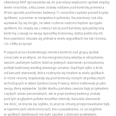
Likwidacja MSP sprowadziła się do parcelacji większości spółek między
wiele resortów, a kluczowe zostały oddane pod kontrolę premiera.
W ten sposób pod koniec kadencji 11 resortów rządziło ponad trzystu
spółkami, a premier w niespełna trzydziestu. Na pierwszy rzut oka
wydawać by się mogło, że takie rozbicie nadzoru będzie sprzyjało
spółkom, bo znajdą się z natury rzeczy pod bardziej specjalistyczną
kontrolą z uwagi na swoją specyfikę branżową, status publiczny itd.
Rzeczywistość okazała się jednak w wielu wypadkach nie tak różowa,
i to z kilku przyczyn.
Przejęcie przez konkretnego ministra kontroli nad grupą spółek
oznaczało w praktyce, że ma nieograniczoną władzę w obsadzaniu
swoimi zaufanymi ludźmi dobrze płatnych stanowisk i prowadzenia
polityki kadrowej według własnego uznania. Stąd było tylko o krok,
od karuzeli stanowisk, która rozkręciła się totalnie w wielu spółkach.
A różne resorty znajdowały się pod kontrolą różnych sił politycznych
wchodzących w skład Zjednoczonej Prawicy, które traktowały je jako
swoją sferę wpływów. Spółki skarbu państwa zawsze były przykładem
częstych zmian personalnych, ale w poprzedniej kadencji zostały
pod tym względem pobite wszelkie rekordy. Karuzela stanowisk
nie dość, że kręciła się szybko, to jeszcze zmiany przeprowadzane były
w tajemniczych okolicznościach, bez uzasadnienia, co szczególnie
w spółkach giełdowych nie było zgodne z dobrymi praktykami,