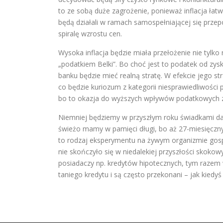
to ze sobą duże zagrożenie, ponieważ inflacja łat
będą działali w ramach samospełniającej się przep
spiralę wzrostu cen.
Wysoka inflacja będzie miała przełożenie nie tylko 
„podatkiem Belki”. Bo choć jest to podatek od zysk
banku będzie mieć realną stratę. W efekcie jego 
co będzie kuriozum z kategorii niesprawiedliwości p
bo to okazja do wyższych wpływów podatkowych zu
Niemniej będziemy w przyszłym roku świadkami daw
świeżo mamy w pamięci długi, bo aż 27-miesięczny 
to rodzaj eksperymentu na żywym organizmie gosp
nie skończyło się w niedalekiej przyszłości sko
posiadaczy np. kredytów hipotecznych, tym razem w 
taniego kredytu i są często przekonani – jak kiedyś