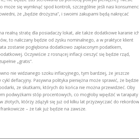
wo może się wymknąć spod kontroli, szczególnie jeśli nasi konsumenc
owiedni, że „będzie drożyzna”, i swoimi zakupami będą nakręcać
na realną stratę dla posiadaczy lokat, ale także dodatkowe karanie ic
ów, to naliczany będzie od zysku nominalnego, a w praktyce klient
strata zostanie pogłębiona dodatkowo zapłaconym podatkiem,
odatkowej. Oczywiście z rosnącej inflacji cieszyć się będzie rząd,
pełnie „gratis”.
no nie widzianego szoku inflacyjnego, tym bardziej, że jeszcze
cykl deflacyjny. Pasywna polityka pieniężna może sprawić, że będzie
odarki, ze skutkami, których do końca nie można przewidzieć. Oby
kowym podwyżkami stóp procentowych, co mogłoby wpędzić w tarapaty
złotych, którzy zdążyli się już od kilku lat przyzwyczaić do rekordo
 frankowicze – że tak już będzie na zawsze.