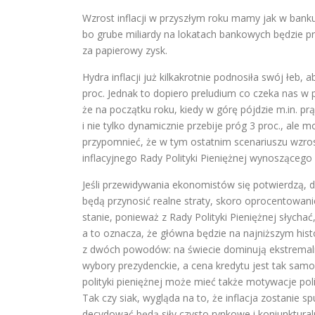
Wzrost inflacji w przyszłym roku mamy jak w banku
bo grube miliardy na lokatach bankowych będzie pr
za papierowy zysk.
Hydra inflacji już kilkakrotnie podnosiła swój łeb,
proc. Jednak to dopiero preludium co czeka nas w 
że na początku roku, kiedy w górę pójdzie m.in. pr
i nie tylko dynamicznie przebije próg 3 proc., ale
przypomnieć, że w tym ostatnim scenariuszu wzrost
inflacyjnego Rady Polityki Pieniężnej wynoszącego 
Jeśli przewidywania ekonomistów się potwierdzą, 
będą przynosić realne straty, skoro oprocentowanie 
stanie, ponieważ z Rady Polityki Pieniężnej słych
a to oznacza, że główna będzie na najniższym his
z dwóch powodów: na świecie dominują ekstremal
wybory prezydenckie, a cena kredytu jest tak samo
polityki pieniężnej może mieć także motywacje poli
Tak czy siak, wygląda na to, że inflacja zostanie 
decydować będą siły czysto rynkowe i koniunkturaln