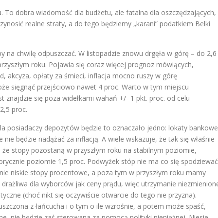
. To dobra wiadomość dla budżetu, ale fatalna dla oszczędzających,
zynosić realne straty, a do tego będziemy „karani” podatkiem Belki
 aby na chwilę odpuszczać. W listopadzie znowu drgęła w górę – do 2,6
przyszłym roku. Pojawia się coraz więcej prognoz mówiących,
ąd, akcyza, opłaty za śmieci, inflacja mocno ruszy w górę
 może sięgnąć przejściowo nawet 4 proc. Warto w tym miejscu
 znajdzie się poza widełkami wahań +/- 1 pkt. proc. od celu
2,5 proc.
dla posiadaczy depozytów będzie to oznaczało jedno: lokaty bankowe
nie będzie nadążać za inflacją. A wiele wskazuje, że tak się właśnie
ać, że stopy pozostaną w przyszłym roku na stabilnym poziomie,
torycznie poziomie 1,5 proc. Podwyżek stóp nie ma co się spodziewać
nie niskie stopy procentowe, a poza tym w przyszłym roku mamy
 drażliwa dla wyborców jak ceny prądu, więc utrzymanie niezmienion
tyczne (choć nikt się oczywiście otwarcie do tego nie przyzna).
spuszczona z łańcucha i o tym o ile wzrośnie, a potem może spaść,
e, nie będzie zaś sterowana za pomocą polityki pieniężnej. Niesie