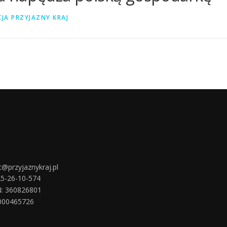
JA PRZYJAZNY KRAJ
t@przyjaznykraj.pl
25-26-10-574
: 360826801
000465726