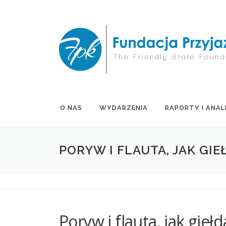
Przejdź
do
treści
O NAS
WYDARZENIA
RAPORTY I ANAL
PORYW I FLAUTA, JAK GI
Poryw i flauta, jak gi