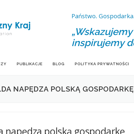
Państwo. Gospodarka.
„Wskazujemy d
inspirujemy d
IZY
PUBLIKACJE
BLOG
POLITYKA PRYWATNOŚCI
EŁDA NAPĘDZA POLSKĄ GOSPODARKĘ
ełda napędza polską gospodarkę