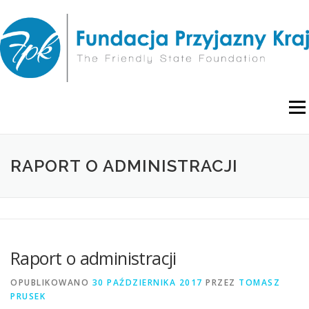
Przejdź
do
treści
Menu
O NAS
WYDARZENIA
RAPORTY I ANALIZY
RAPORT O ADMINISTRACJI
PUBLIKACJE
BLOG
POLITYKA PRYWATNOŚCI
Raport o administracji
OPUBLIKOWANO
30 PAŹDZIERNIKA 2017
PRZEZ
TOMASZ
PRUSEK