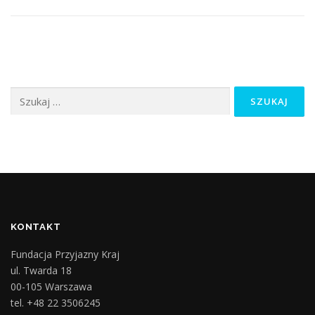
Szukaj:
KONTAKT
Fundacja Przyjazny Kraj
ul. Twarda 18
00-105 Warszawa
tel. +48 22 3506245