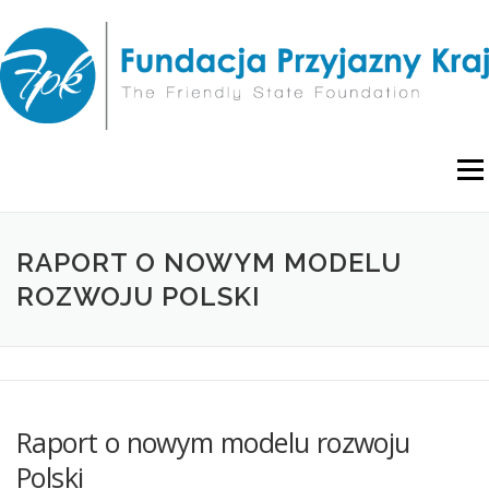
Przejdź
do
treści
Menu
O NAS
WYDARZENIA
RAPORTY I ANALIZY
RAPORT O NOWYM MODELU
ROZWOJU POLSKI
PUBLIKACJE
BLOG
POLITYKA PRYWATNOŚCI
Raport o nowym modelu rozwoju
Polski