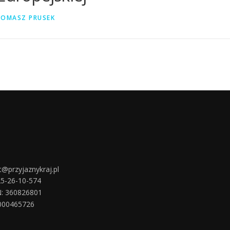
TOMASZ PRUSEK
t@przyjaznykraj.pl
25-26-10-574
: 360826801
000465726