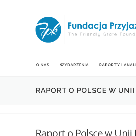
Przejdź
do
treści
O NAS
WYDARZENIA
RAPORTY I ANAL
RAPORT O POLSCE W UNII
Raport o Polsce w Unii 