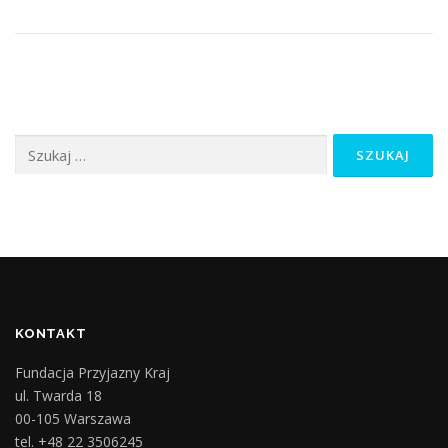
Szukaj:
KONTAKT
Fundacja Przyjazny Kraj
ul. Twarda 18
00-105 Warszawa
tel. +48 22 3506245