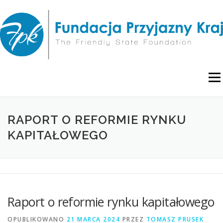
Przejdź
do
treści
Menu
O NAS
WYDARZENIA
RAPORTY I ANALIZY
RAPORT O REFORMIE RYNKU
KAPITAŁOWEGO
PUBLIKACJE
BLOG
POLITYKA PRYWATNOŚCI
Raport o reformie rynku kapitałowego
OPUBLIKOWANO
21 MARCA 2024
PRZEZ
TOMASZ PRUSEK