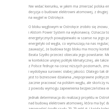
Nie widać kierunku, w jakim ma zmierzać polska en
decyzja o budowie elektrowni atomowej, z drugie
na węgiel w Ostrołęce.
O bloku węglowym w Ostrołęce zrobiło się znowu 
i Alstom Power System na wykonawcę. Oznacza to, 
energetycznych powątpiewało w szanse na jego po
energetyki od węgla, co wymuszają na nas regulacj
zauważyć, że budowa tego bloku ma mocny kontekst
Beata Szydło przecież obiecała jego powstanie. Mi
w kontekście unijnej polityki klimatycznej, ale takż
z Polsce fedruje na coraz niższych poziomach, z
i wydobywa surowiec słabej jakości. Dlatego tak dr
jest to biznesowe działania „niepoprawne politycz
zacznie pracować na polskim węglu, ale skończy n
z powodu wymogu zapewnienia bezpieczeństwa en
Jednak determinacja do realizacji projektu w Ostro
nad budową elektrowni atomowej, która ma być duż
zgromadzić środki rządu 70-75 mld zł. I każda kol