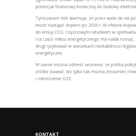
potencjał finansowy konieczny do budowy elektro
Tymczasem NIK alarmuje, że przez wiele lat nie po
może nastąpić dopiero po 2030 r. W efekcie krajow
do emisji CO2. Częściowym ratunkiem w spełniani
i ta część miksu energetycznego ma nadal rosnąć, 
drugi ryzykować w warunkach niestabilności legisl
energetyczne.
W sumie można odnieść wrażenie, że polska polityka
źródła stawiać. Bo tylko tak można zrozumieć rów
i odmrożenie OZE.
KONTAKT