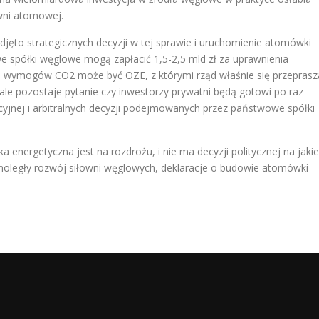
wni atomowej.
djęto strategicznych decyzji w tej sprawie i uruchomienie atomówki
e spółki węglowe mogą zapłacić 1,5-2,5 mld zł za uprawnienia
u wymogów CO2 może być OZE, z którymi rząd właśnie się przeprasz
ale pozostaje pytanie czy inwestorzy prywatni będą gotowi po raz
acyjnej i arbitralnych decyzji podejmowanych przez państwowe spółki
 energetyczna jest na rozdrożu, i nie ma decyzji politycznej na jakie
noległy rozwój siłowni węglowych, deklaracje o budowie atomówki