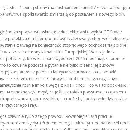
ergetyka. Z jednej strony ma nastąpić renesans OZE i zostać podjęta
j państwowe spółki twardo zmierzają do postawienia nowego bloku
głośno za sprawą wniosku zarządu elektrowni o wybór GE Power
że projekt za 6 mld brutto ma być realizowany, choć wielu ekspert
wstanie z uwagi na konieczność stopniowego odchodzenia polskiej
e w zakresie ochrony klimatu Unii Europejskiej. Warto jednak
 polityczny, bo w kampanii wyborczej 2015 r. późniejsza premier
mo to otwarte pozostaje pytanie nie tylko o sens jej budowy
e o jej zaopatrzenie przez 30 lat życia w surowiec. Wiele kopalń
maga się z zagrożeniem metanowym i problemami geologicznymi,
amatycznie rośnie import węgla z Rosji, choć – co warto podkreślić –
nie”. Nie można wykluczyć, że jeśli Ostrołęka powstanie, to owszem
a importowanym, np. rosyjskim, co może być politycznie dyskusyjne
ergetycznego kraju.
łęce dziwi nie tylko z tego powodu. Równolegle rząd pracuje
ym zerozemisyjnym źródłem energii. Sęk w tym, że na ten cel trze
ejna wielomiardowa inwestycja w źródła węglowe w praktyce osłabia