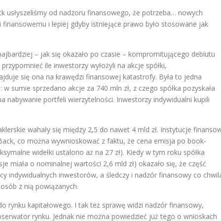
ck usłyszeliśmy od nadzoru finansowego, że potrzeba… nowych
kowi finansowemu i lepiej gdyby istniejące prawo było stosowane jak
a najbardziej – jak się okazało po czasie – kompromitującego debiutu
o przypomnieć ile inwestorzy wyłożyli na akcje spółki,
najduje się ona na krawędzi finansowej katastrofy. Była to jedna
h: w sumie sprzedano akcje za 740 mln zł, z czego spółka pozyskała
 nabywanie portfeli wierzytelności. Inwestorzy indywidualni kupili
erskie wahały się między 2,5 do nawet 4 mld zł. Instytucje finanso
tBack, co można wywnioskować z faktu, że cena emisja po book-
ksymalne widełki ustalono aż na 27 zł). Kiedy w tym roku spółka
sje miała o nominalnej wartości 2,6 mld zł) okazało się, że część
cy indywidualnych inwestorów, a śledczy i nadzór finansowy co chwil
 osób z nią powiązanych.
do rynku kapitałowego. I tak też sprawę widzi nadzór finansowy,
 obserwator rynku. Jednak nie można powiedzieć już tego o wnioskach