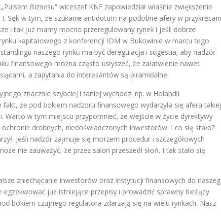
z „Pulsem Biznesu” wiceszef KNF zapowiedział właśnie zwiększenie
TFI. Sęk w tym, że szukanie antidotum na podobne afery w przykręcan
wsze i tak już mamy mocno przeregulowany rynek i jeśli dobrze
 rynku kapitałowego z konferencji IDM w Bukowinie w marcu tego
tandingu naszego rynku ma być deregulacja i sugestia, aby nadzór
nku finansowego można często usłyszeć, że załatwienie nawet
esiącami, a zapytania do interesantów są piramidalne.
jnego znacznie szybciej i taniej wychodzi np. w Holandii.
 fakt, że pod bokiem nadzoru finansowego wydarzyła się afera takie
cji. Warto w tym miejscu przypomnieć, że wejście w życie dyrektywy
ochronie drobnych, niedoświadczonych inwestorów. I co się stało?
arzył. Jeśli nadzór zajmuje się morzem procedur i szczegółowych
 może nie zauważyć, że przez salon przeszedł słoń. I tak stało się
dalsze zniechęcanie inwestorów oraz instytucji finansowych do nasze
ie egzekwować już istniejące przepisy i prowadzić sprawny bieżący
od bokiem czujnego regulatora zdarzają się na wielu rynkach. Nasz