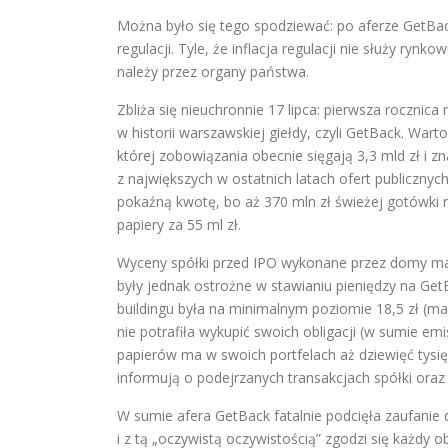
Można było się tego spodziewać: po aferze GetBa
regulacji. Tyle, że inflacja regulacji nie służy ryn
należy przez organy państwa.
Zbliża się nieuchronnie 17 lipca: pierwsza rocznic
w historii warszawskiej giełdy, czyli GetBack. Wart
której zobowiązania obecnie sięgają 3,3 mld zł i z
z największych w ostatnich latach ofert publicznyc
pokaźną kwotę, bo aż 370 mln zł świeżej gotówki na
papiery za 55 ml zł.
Wyceny spółki przed IPO wykonane przez domy makl
były jednak ostrożne w stawianiu pieniędzy na Ge
buildingu była na minimalnym poziomie 18,5 zł (ma
nie potrafiła wykupić swoich obligacji (w sumie emi
papierów ma w swoich portfelach aż dziewięć tysię
informują o podejrzanych transakcjach spółki oraz
W sumie afera GetBack fatalnie podcięła zaufanie 
i z tą „oczywistą oczywistością” zgodzi się każdy