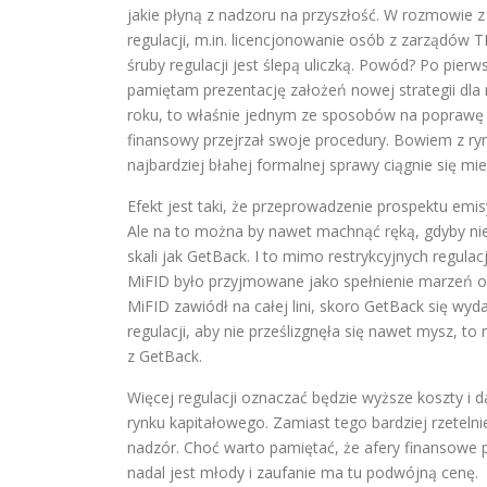
jakie płyną z nadzoru na przyszłość. W rozmowie 
regulacji, m.in. licencjonowanie osób z zarządów 
śruby regulacji jest ślepą uliczką. Powód? Po pier
pamiętam prezentację założeń nowej strategii dla
roku, to właśnie jednym ze sposobów na poprawę s
finansowy przejrzał swoje procedury. Bowiem z ry
najbardziej błahej formalnej sprawy ciągnie się mi
Efekt jest taki, że przeprowadzenie prospektu emisy
Ale na to można by nawet machnąć ręką, gdyby nie
skali jak GetBack. I to mimo restrykcyjnych regula
MiFID było przyjmowane jako spełnienie marzeń o 
MiFID zawiódł na całej lini, skoro GetBack się wyd
regulacji, aby nie prześlizgnęła się nawet mysz, to
z GetBack.
Więcej regulacji oznaczać będzie wyższe koszty i 
rynku kapitałowego. Zamiast tego bardziej rzeteln
nadzór. Choć warto pamiętać, że afery finansowe p
nadal jest młody i zaufanie ma tu podwójną cenę.