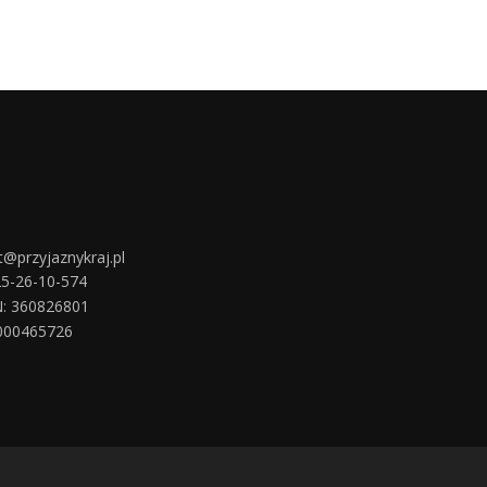
t@przyjaznykraj.pl
25-26-10-574
: 360826801
000465726