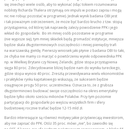
się zniechęci wiele osób, aby to wykonać (idąc tokiem rozumowania
noblisty Richarda Thalera otrzymają oni impuls w postaci zapisu i mogą
nic nie robiąc pozostać w programie). Jednak wynik badania OBI jest
i tak poważnym ostrzeżeniem, że może być bardzo krucho z tzw. stopą
przystąpienia, od której tak naprawdę zależy powodzenie PPK i jego
wkład do gospodarki. Bo im mniej osób pozostanie w programie
(nie wypisze się), tym mniej składek będą gromadzić instytucje, mniejsza
będzie skala długoterminowych oszczędności i mniej pieniędzy trafi
na warszawską giełdę. Pierwszy wniosek jaki płynie z badania OBI to taki,
że chyba nie mamy co marzyć o powtórzeniu wyniki odpowiednika PPK
np. w Wielkiej Brytanii czy Nowej Zelandii, gdzie stopa przystąpienia
sięga 80 proc. Zdecydowanie bliżej będzie nam do wyniku tureckiego,
gdzie stopa wynosi 40 proc. Zresztą przewidywania wielu ekonomistów
i praktyków rynku kapitałowego wskazują, że sukcesem będzie
osiągnięcie progu 50 proc. uczestnictwa. Oznacza to, że z grubsza
długoterminowo budować swoje oszczędności na okres emerytalny
będzie tylko około sześciu milionów Polaków. Przy tym poziomie
partycypacji do gospodarki po wejściu wszystkich firm i sfery
budżetowej rocznie trafiać będzie 12-15 mld zł.
Bardzo interesujące są również motywy jakie przyświecają inwestorom,
aby nie zapisać do PPK. Otóż 35 proc. mówi „nie”, bo zawiodło się