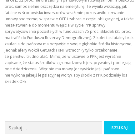
na OFE, 52 proc. nie ufa żadnym państwowym rozwiązaniom, a blisko 55
proc. samodzielnie oszczędza na emeryturę. Te wyniki wskazują, jak
fatalne w środowisku inwestorów wrażenie pozostawiło zerwanie
umowy społecznej w sprawie OFE i zabranie części obligacyjnej, a także
niezałatwienie do momentu wejścia w życie PPK sprawy
sprywatyzowania pozostałych w funduszach 75 proc. składek (25 proc.
ma trafić do Funduszu Rezerwy Demograficznej). Z kolei tak fatalny brak
zaufania do państwa ma oczywiście swoje głębokie źródła historyczne,
jednak afery wokół GetBack i KNF wzmocniły tylko przekonanie,
że państwu trudno ufać. Mimo, że w ustawie o PPK jest wyraźnie
zapisane, że status środków zgromadzonych jest prywatny i podlegają
one dziedziczeniu. Więc nie ma mowy (oczywiście jeśli państwo
nie wykona jakiejś legislacyjnej wolty), aby środki z PPK podzieliły los
składek OFE.
Szukaj: