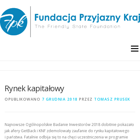
Przejdź
do
treści
Menu
O NAS
WYDARZENIA
RAPORTY I ANALIZY
Rynek kapitałowy
PUBLIKACJE
BLOG
POLITYKA PRYWATNOŚCI
OPUBLIKOWANO
7 GRUDNIA 2018
PRZEZ
TOMASZ PRUSEK
Najnowsze Ogólnopolskie Badanie Inwestorów 2018 dobitnie pokazało
jak afery GetBack i KNF zdemolowały zaufanie do rynku kapitałowego
i państwa. Fatalnie odbija się to na chęci uczestniczenia w programie