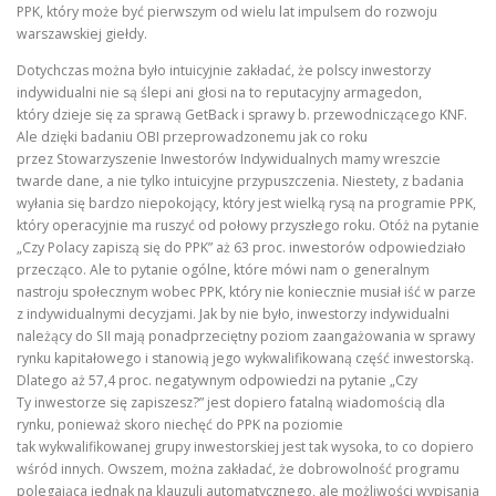
PPK, który może być pierwszym od wielu lat impulsem do rozwoju
warszawskiej giełdy.
Dotychczas można było intuicyjnie zakładać, że polscy inwestorzy
indywidualni nie są ślepi ani głosi na to reputacyjny armagedon,
który dzieje się za sprawą GetBack i sprawy b. przewodniczącego KNF.
Ale dzięki badaniu OBI przeprowadzonemu jak co roku
przez Stowarzyszenie Inwestorów Indywidualnych mamy wreszcie
twarde dane, a nie tylko intuicyjne przypuszczenia. Niestety, z badania
wyłania się bardzo niepokojący, który jest wielką rysą na programie PPK,
który operacyjnie ma ruszyć od połowy przyszłego roku. Otóż na pytanie
„Czy Polacy zapiszą się do PPK” aż 63 proc. inwestorów odpowiedziało
przecząco. Ale to pytanie ogólne, które mówi nam o generalnym
nastroju społecznym wobec PPK, który nie koniecznie musiał iść w parze
z indywidualnymi decyzjami. Jak by nie było, inwestorzy indywidualni
należący do SII mają ponadprzeciętny poziom zaangażowania w sprawy
rynku kapitałowego i stanowią jego wykwalifikowaną część inwestorską.
Dlatego aż 57,4 proc. negatywnym odpowiedzi na pytanie „Czy
Ty inwestorze się zapiszesz?” jest dopiero fatalną wiadomością dla
rynku, ponieważ skoro niechęć do PPK na poziomie
tak wykwalifikowanej grupy inwestorskiej jest tak wysoka, to co dopiero
wśród innych. Owszem, można zakładać, że dobrowolność programu
polegająca jednak na klauzuli automatycznego, ale możliwości wypisania