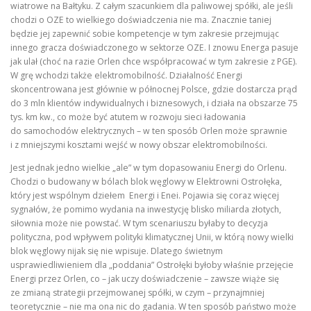
wiatrowe na Bałtyku. Z całym szacunkiem dla paliwowej spółki, ale jeśli
chodzi o OZE to wielkiego doświadczenia nie ma. Znacznie taniej
będzie jej zapewnić sobie kompetencje w tym zakresie przejmując
innego gracza doświadczonego w sektorze OZE. I znowu Energa pasuje
jak ulał (choć na razie Orlen chce współpracować w tym zakresie z PGE).
W grę wchodzi także elektromobilność. Działalność Energi
skoncentrowana jest głównie w północnej Polsce, gdzie dostarcza prąd
do 3 mln klientów indywidualnych i biznesowych, i działa na obszarze 75
tys. km kw., co może być atutem w rozwoju sieci ładowania
do samochodów elektrycznych – w ten sposób Orlen może sprawnie
i z mniejszymi kosztami wejść w nowy obszar elektromobilności.
Jest jednak jedno wielkie „ale” w tym dopasowaniu Energi do Orlenu.
Chodzi o budowany w bólach blok węglowy w Elektrowni Ostrołęka,
który jest wspólnym dziełem Energi i Enei. Pojawia się coraz więcej
sygnałów, że pomimo wydania na inwestycję blisko miliarda złotych,
siłownia może nie powstać. W tym scenariuszu byłaby to decyzja
polityczna, pod wpływem polityki klimatycznej Unii, w którą nowy wielki
blok węglowy nijak się nie wpisuje. Dlatego świetnym
usprawiedliwieniem dla „poddania” Ostrołęki byłoby właśnie przejęcie
Energi przez Orlen, co – jak uczy doświadczenie – zawsze wiąże się
ze zmianą strategii przejmowanej spółki, w czym – przynajmniej
teoretycznie – nie ma ona nic do gadania. W ten sposób państwo może