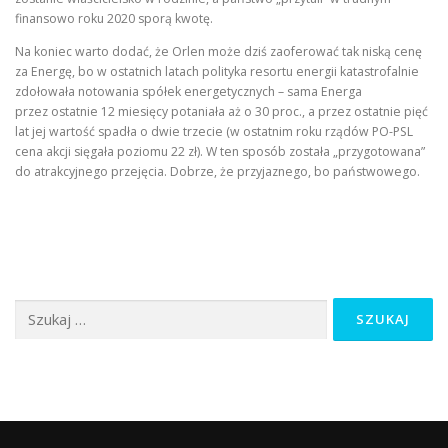
finansowo roku 2020 sporą kwotę.
Na koniec warto dodać, że Orlen może dziś zaoferować tak niską cenę
za Energę, bo w ostatnich latach polityka resortu energii katastrofalnie
zdołowała notowania spółek energetycznych – sama Energa
przez ostatnie 12 miesięcy potaniała aż o 30 proc., a przez ostatnie pięć
lat jej wartość spadła o dwie trzecie (w ostatnim roku rządów PO-PSL
cena akcji sięgała poziomu 22 zł). W ten sposób została „przygotowana”
do atrakcyjnego przejęcia. Dobrze, że przyjaznego, bo państwowego.
Szukaj: