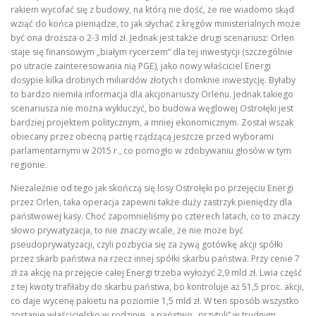
rakiem wycofać się z budowy, na którą nie dość, że nie wiadomo skąd
wziąć do końca pieniądze, to jak słychać z kręgów ministerialnych może
być ona droższa o 2-3 mld zł. Jednak jest także drugi scenariusz: Orlen
staje się finansowym „białym rycerzem” dla tej inwestycji (szczególnie
po utracie zainteresowania nią PGE), jako nowy właściciel Energi
dosypie kilka drobnych miliardów złotych i domknie inwestycję. Byłaby
to bardzo niemiła informacja dla akcjonariuszy Orlenu. Jednak takiego
scenariusza nie można wykluczyć, bo budowa węglowej Ostrołęki jest
bardziej projektem politycznym, a mniej ekonomicznym. Został wszak
obiecany przez obecną partię rządzącą jeszcze przed wyborami
parlamentarnymi w 2015 r., co pomogło w zdobywaniu głosów w tym
regionie.
Niezależnie od tego jak skończą się losy Ostrołęki po przejęciu Energi
przez Orlen, taka operacja zapewni także duży zastrzyk pieniędzy dla
państwowej kasy. Choć zapomnieliśmy po czterech latach, co to znaczy
słowo prywatyzacja, to nie znaczy wcale, że nie może być
pseudoprywatyzacji, czyli pozbycia się za żywą gotówkę akcji spółki
przez skarb państwa na rzecz innej spółki skarbu państwa. Przy cenie 7
zł za akcję na przejęcie całej Energi trzeba wyłożyć 2,9 mld zł. Lwia część
z tej kwoty trafiłaby do skarbu państwa, bo kontroluje aż 51,5 proc. akcji,
co daje wycenę pakietu na poziomie 1,5 mld zł. W ten sposób wszystko
zostanie właścicielsko w rodzinie, a państwo „przytuli” w trudnym