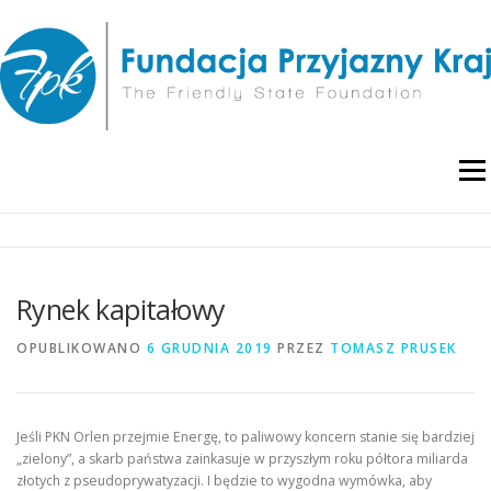
Przejdź
do
treści
Menu
O NAS
WYDARZENIA
RAPORTY I ANALIZY
Rynek kapitałowy
PUBLIKACJE
BLOG
POLITYKA PRYWATNOŚCI
OPUBLIKOWANO
6 GRUDNIA 2019
PRZEZ
TOMASZ PRUSEK
Jeśli PKN Orlen przejmie Energę, to paliwowy koncern stanie się bardziej
„zielony”, a skarb państwa zainkasuje w przyszłym roku półtora miliarda
złotych z pseudoprywatyzacji. I będzie to wygodna wymówka, aby