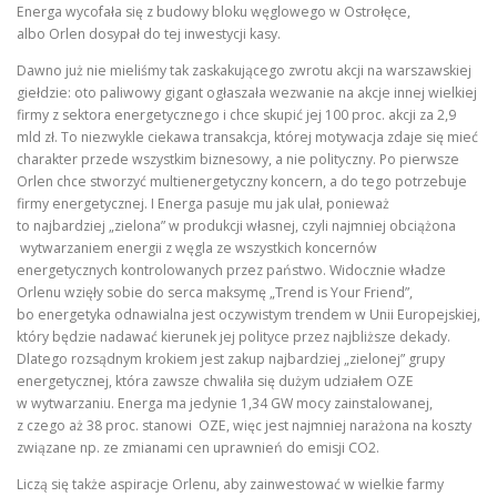
Energa wycofała się z budowy bloku węglowego w Ostrołęce,
albo Orlen dosypał do tej inwestycji kasy.
Dawno już nie mieliśmy tak zaskakującego zwrotu akcji na warszawskiej
giełdzie: oto paliwowy gigant ogłaszała wezwanie na akcje innej wielkiej
firmy z sektora energetycznego i chce skupić jej 100 proc. akcji za 2,9
mld zł. To niezwykle ciekawa transakcja, której motywacja zdaje się mieć
charakter przede wszystkim biznesowy, a nie polityczny. Po pierwsze
Orlen chce stworzyć multienergetyczny koncern, a do tego potrzebuje
firmy energetycznej. I Energa pasuje mu jak ulał, ponieważ
to najbardziej „zielona” w produkcji własnej, czyli najmniej obciążona
wytwarzaniem energii z węgla ze wszystkich koncernów
energetycznych kontrolowanych przez państwo. Widocznie władze
Orlenu wzięły sobie do serca maksymę „Trend is Your Friend”,
bo energetyka odnawialna jest oczywistym trendem w Unii Europejskiej,
który będzie nadawać kierunek jej polityce przez najbliższe dekady.
Dlatego rozsądnym krokiem jest zakup najbardziej „zielonej” grupy
energetycznej, która zawsze chwaliła się dużym udziałem OZE
w wytwarzaniu. Energa ma jedynie 1,34 GW mocy zainstalowanej,
z czego aż 38 proc. stanowi OZE, więc jest najmniej narażona na koszty
związane np. ze zmianami cen uprawnień do emisji CO2.
Liczą się także aspiracje Orlenu, aby zainwestować w wielkie farmy