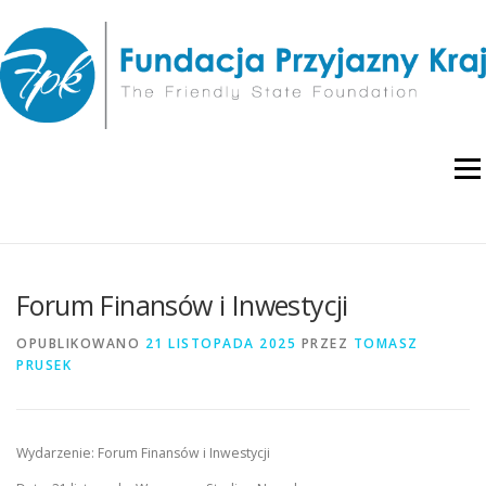
Przejdź
do
treści
Menu
O NAS
WYDARZENIA
RAPORTY I ANALIZY
Forum Finansów i Inwestycji
PUBLIKACJE
BLOG
POLITYKA PRYWATNOŚCI
OPUBLIKOWANO
21 LISTOPADA 2025
PRZEZ
TOMASZ
PRUSEK
Wydarzenie: Forum Finansów i Inwestycji