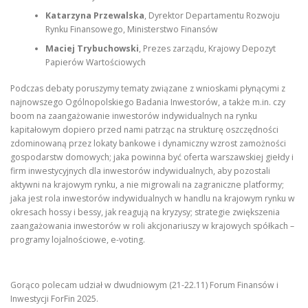
Katarzyna Przewalska
, Dyrektor Departamentu Rozwoju
Rynku Finansowego, Ministerstwo Finansów
Maciej Trybuchowski
, Prezes zarządu, Krajowy Depozyt
Papierów Wartościowych
Podczas debaty poruszymy tematy związane z wnioskami płynącymi z
najnowszego Ogólnopolskiego Badania Inwestorów, a także m.in. czy
boom na zaangażowanie inwestorów indywidualnych na rynku
kapitałowym dopiero przed nami patrząc na strukturę oszczędności
zdominowaną przez lokaty bankowe i dynamiczny wzrost zamożności
gospodarstw domowych; jaka powinna być oferta warszawskiej giełdy i
firm inwestycyjnych dla inwestorów indywidualnych, aby pozostali
aktywni na krajowym rynku, a nie migrowali na zagraniczne platformy;
jaka jest rola inwestorów indywidualnych w handlu na krajowym rynku w
okresach hossy i bessy, jak reagują na kryzysy; strategie zwiększenia
zaangażowania inwestorów w roli akcjonariuszy w krajowych spółkach –
programy lojalnościowe, e-voting.
Gorąco polecam udział w dwudniowym (21-22.11) Forum Finansów i
Inwestycji ForFin 2025.