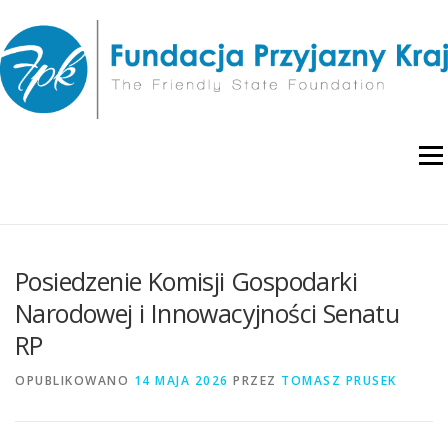
Przejdź
do
treści
Menu
O NAS
WYDARZENIA
RAPORTY I ANALIZY
Posiedzenie Komisji Gospodarki
Narodowej i Innowacyjności Senatu
PUBLIKACJE
BLOG
POLITYKA PRYWATNOŚCI
RP
OPUBLIKOWANO
14 MAJA 2026
PRZEZ
TOMASZ PRUSEK