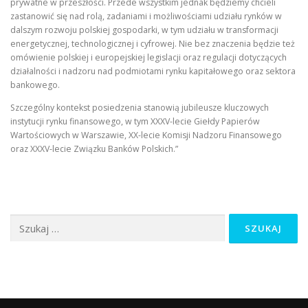
prywatne w przeszłości. Przede wszystkim jednak będziemy chcieli
zastanowić się nad rolą, zadaniami i możliwościami udziału rynków w
dalszym rozwoju polskiej gospodarki, w tym udziału w transformacji
energetycznej, technologicznej i cyfrowej. Nie bez znaczenia będzie też
omówienie polskiej i europejskiej legislacji oraz regulacji dotyczących
działalności i nadzoru nad podmiotami rynku kapitałowego oraz sektora
bankowego.
Szczególny kontekst posiedzenia stanowią jubileusze kluczowych
instytucji rynku finansowego, w tym XXXV-lecie Giełdy Papierów
Wartościowych w Warszawie, XX-lecie Komisji Nadzoru Finansowego
oraz XXXV-lecie Związku Banków Polskich.”
Szukaj: