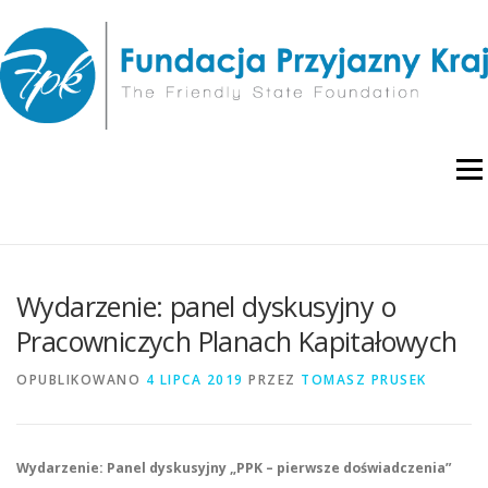
Przejdź
do
treści
Menu
O NAS
WYDARZENIA
RAPORTY I ANALIZY
Wydarzenie: panel dyskusyjny o
Pracowniczych Planach Kapitałowych
PUBLIKACJE
BLOG
POLITYKA PRYWATNOŚCI
OPUBLIKOWANO
4 LIPCA 2019
PRZEZ
TOMASZ PRUSEK
Wydarzenie:
Panel dyskusyjny „PPK – pierwsze doświadczenia”