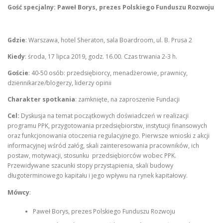
Gość specjalny: Paweł Borys, prezes Polskiego Funduszu Rozwoju
Gdzie
: Warszawa, hotel Sheraton, sala Boardroom, ul. B. Prusa 2
Kiedy
: środa, 17 lipca 2019, godz. 16.00. Czas trwania 2-3 h.
Goście
: 40-50 osób: przedsiębiorcy, menadżerowie, prawnicy,
dziennikarze/blogerzy, liderzy opinii
Charakter spotkania
: zamknięte, na zaproszenie Fundacji
Cel:
Dyskusja na temat początkowych doświadczeń w realizacji
programu PPK, przygotowania przedsiębiorstw, instytucji finansowych
oraz funkcjonowania otoczenia regulacyjnego. Pierwsze wnioski z akcji
informacyjnej wśród załóg, skali zainteresowania pracowników, ich
postaw, motywacji, stosunku przedsiębiorców wobec PPK.
Przewidywane szacunki stopy przystąpienia, skali budowy
długoterminowego kapitału i jego wpływu na rynek kapitałowy.
Mówcy
:
Paweł Borys, prezes Polskiego Funduszu Rozwoju